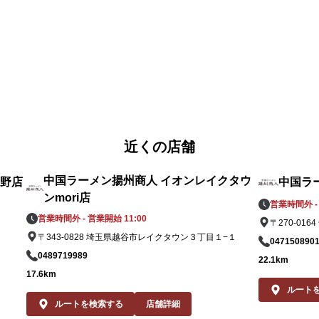
ていましたが、このたび数量限定ながらも
「黄金唐辛子」の確保に成功し、この夏だけ
●
の期間限定で復刻いたします。

特
味
この夏しか味わえない、挑戦的でホットな2
て
品。一度食べれば、もう一度食べたくなるこ
す
と間違いなしです！

パ
皆様のご来店を、中国ラーメン揚州商人 東大
た
近くの店舗
宮店スタッフ一同、心よりお待ちしておりま
も
す。
た
中国ラーメン揚州商人 イオンレイクタウ
中野店
中国ラ
ンmori店
パ
営業時間外 - 
い
営業時間外 - 営業開始 11:00
〒270-01
さ
〒343-0828 埼玉県越谷市レイクタウン３丁目１−１
047150890
0489719989
22.1km
皆
17.6km
宮
ルート
す
ルートを検索する
店舗詳細