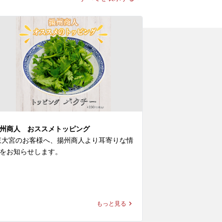
州商人 おススメトッピング
＼「揚州商人の
東大宮のお客様へ、揚州商人より耳寄りな情
の『冷し黒酢麺
をお知らせします。

 東大宮のお客様
報をお知らせしま
州商人では常時10種類の追加のトッピング
ご用意しております。

＼「揚州商人の夏
好みのラーメンに、お好きな麺を選び、お
もっと見る
きなトッピングを追加することで、自分だ
【冷し麺全４種】
の1杯をご堪能頂けます！

今回はその中より