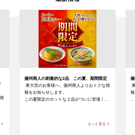
揚州商人の刺激的な2品 この夏、期間限定
揚
ウ
 東大宮のお客様へ、揚州商人よりおトクな情
 
報をお知らせします。

報
情
この夏限定のホットな２品がついに登場！

揚
◆スーラー夏野菜カレー

を
価格：1,280円～1,300円(税込)

お
もっと見る
本日
好
◆大肉（タイルー）のあっさり激辛ラーメン

け