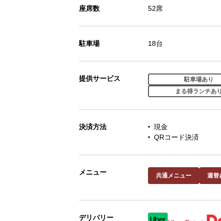
座席数
52席
駐車場
18台
提供サービス
駐車場あり
まる得ランチあ
決済方法
現金
QRコード決済
メニュー
共通メニュー
週替
デリバリー