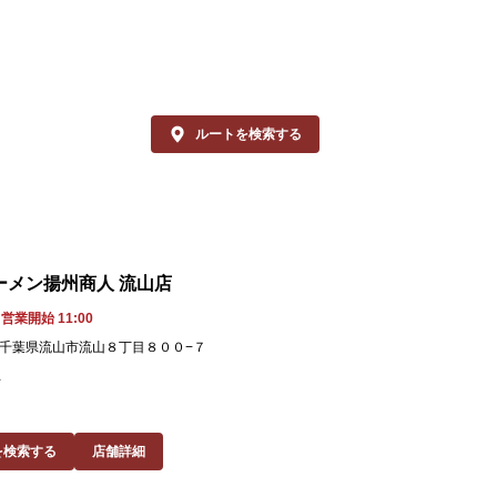
酸味と旨味の合
よだれ鶏＋パクチー

冷し麺、ぜひ一
製ピリ辛タレをまとった柔らかな鶏肉の旨
来店を、中国ラー
をパクチーが引き立て、風味がぐっと増し
ッフ一同、心よ
、味わい最高！ビールのお供にも最強で
ルートを検索する
。

クチーはおいしさだけでなく、ビタミンを
っぷり含んだカラダに嬉しい健康ハーブで
あります。身体の元気もキレイもキープし
いあなたにオススメです。

ーメン揚州商人 流山店
クチストの皆様も、ちょっと冒険してみた
営業開始 11:00
方も、ぜひ「追いパク」で爽やかな美味し
64 千葉県流山市流山８丁目８００−７
をお楽しみください！

1
様のご来店を、中国ラーメン揚州商人 東大
店スタッフ一同、心よりお待ちしておりま
を検索する
店舗詳細
。