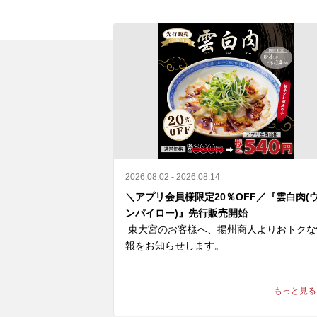
2026.08.02 - 2026.08.14
＼アプリ会員様限定20％OFF／『雲白肉(
ンパイロー)』先行販売開始
 東大宮のお客様へ、揚州商人よりおトクな
報をお知らせします。

＼アプリ会員様限定 20%OFF／ 

もっと見る
9月新登場の『雲白肉(ウンパイロー)』を
より先行販売開始🎉
