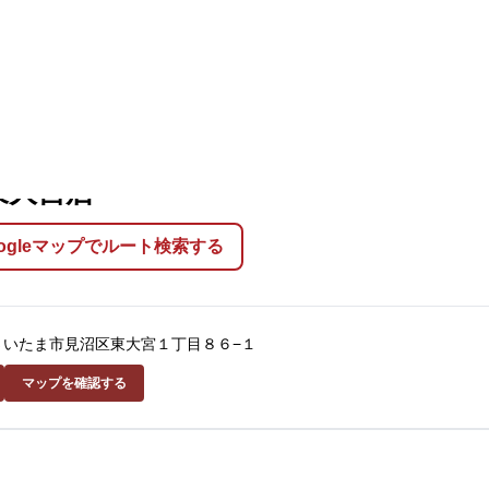
ーメン揚州商人 東大宮店
東大宮店
oogleマップでルート検索する
玉県さいたま市見沼区東大宮１丁目８６−１
マップを確認する