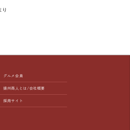
より
グルメ会員
揚州商人とは/会社概要
採用サイト