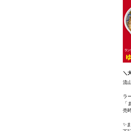
＼
流
ラ
「
売時
✨