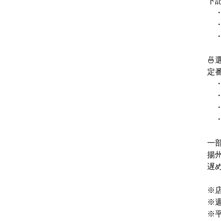
下
　
　
　
🍜
定
　
　・
　
　
一
揚
遅
※
※
※