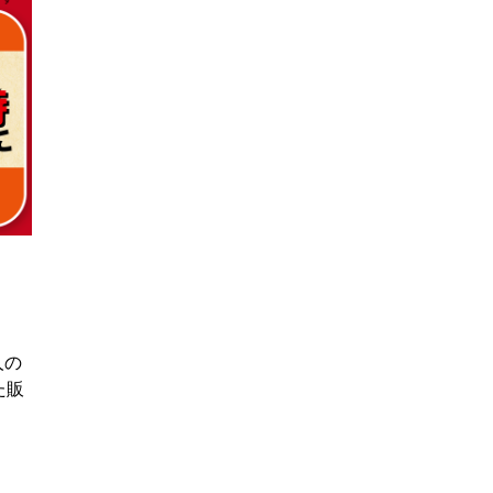
人の
た販