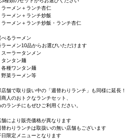
記3種類のセットからお選びください

・ラーメン＋ランチ杏仁

・ラーメン＋ランチ炒飯

・ラーメン＋ランチ炒飯・ランチ杏仁

選べるラーメン

番ラーメン10品からお選びいただけます

・スーラータンメン

タンタン麺

・各種ワンタン麺

・野菜ラーメン等

部店舗で取り扱い中の「週替わりランチ」も同様に延長！

州商人のおトクなランチセット、

めのランチにもぜひご利用ください。

店舗により販売価格が異なります

週替わりランチは取扱いの無い店舗もございます

平日限定メニューとなります
