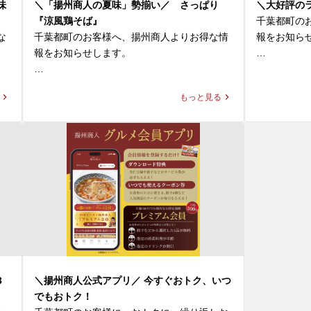
リーディングカンパニー「ハウスギャバン」
味
＼「揚州商人の夏味」勢揃い／ さっぱり
＼大好評の
のカレースパイスを使用。ゴーヤやミニトマ
●スーラータ
『涼風鶏そば』
千葉都町の
葉
トなどの夏野菜、そしてすべての具材をまろ
言わずもが
な
千葉都町のお客様へ、揚州商人よりお得な情
報をお知らせ
やかに包み込む玉子炒飯が絶妙なバランスで
味、旨味に
報をお知らせします。

仕上げられた一杯です。

性が抜群です
ラーメンと
＼「揚州商人の夏味」勢揃い／

堪能できる
もっと見る
◆大肉（タイルー）のあっさり激辛ラーメン

●タンタン麺
ト」。ご好
透明なスープからは想像もつかない鮮烈な辛
濃厚胡麻ス
【冷し麺全４種】が好評販売中！

た販売時間を
さは、希少な「黄金唐辛子」によるもの。流
加わると一


今回はその中より『涼風鶏そば』をご紹介！

通の不安定さから一時メニューから姿を消し
ラッと変わ
✨まる得ラン
ていましたが、このたび数量限定ながらも
◆『涼風鶏そば』1,170～1,190円(税込)

下記3種類の
「黄金唐辛子」の確保に成功し、この夏だけ
●よだれ鶏＋
※店舗により販売価格が異なります

　・ラーメン
の期間限定で復刻いたします。

特製ピリ辛
　・ラーメン
味をパクチ
メ
スープはあっさりとした塩味で、鶏ひき肉の
　・ラーメ
この夏しか味わえない、挑戦的でホットな2
て、味わい
凝
旨味と野菜の甘味がベストマッチ！具材に
品。一度食べれば、もう一度食べたくなるこ
す。

た
は、鶏そぼろや刻んだパプリカ、タケノコ、
🍜選べるラー
と間違いなしです！

と
ザーサイ、白髪ネギなどを使用し、多種の食
定番ラーメン
パクチーは
ク
材が口の中で重層的な旨味と、食感の楽しさ
　・スーラー
3
＼揚州商人公式アプリ／ 今すぐおトク、いつ
皆様のご来店を、中国ラーメン揚州商人千葉
たっぷり含
を引き立てます。

　・タンタン
でもおトク！
都町店スタッフ一同、心よりお待ちしており
もあります
プ
こんもりと盛られた具材をくずしながら、
　・各種ワン