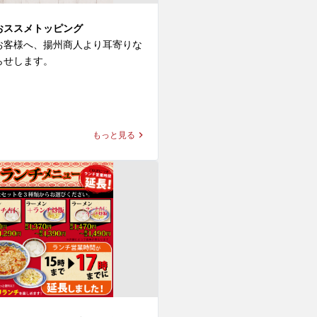
おススメトッピング
お客様へ、揚州商人より耳寄りな
せします。

は常時10種類の追加のトッピング
おります。

ーメンに、お好きな麺を選び、お
もっと見る
ピングを追加することで、自分だ
堪能頂けます！

なかでも好みは分かれますが実は
つ、、

紹介します。

のパクチーは酸味や辛み、こって
華料理と相性抜群！特にお勧めの
ッピングメニューを以下にご紹介