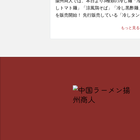
揚州商人では、本日より3種類の冷し麺「
リカなどの多種の食材は、重層的な旨味を
しトマト麺」「涼風鶏そば」「冷し黒酢麺
き出し、お箸が進むこと間違いなし！

を販売開始！ 先行販売している「冷しタン
ン麺」と合わせて、全4種の中から、お好
※当店の冷し麺でお選びいただける麺の種
もっと見る
な冷たい麺商品をお楽しみ頂けます。

は【柳麺(細麺)または低糖質麺(+130円)】
種類となっております。また【+250円で
千葉都町のお客様へ、本日はその中より第
り】もできます。

弾として「冷しトマト麺」をご紹介！

酸味と旨味の合わさった中国テイスト溢れ
🍅 「冷しトマト麺」 1,220～1,240円(税込)
冷し麺、ぜひ一度ご賞味ください。皆様の
※店舗により販売価格が異なります

来店を、中国ラーメン揚州商人千葉都町店
タッフ一同、心よりお待ちしております。
「まだ食べたことがない」という方にこそ
ぜひ体験していただきたいのがこの一杯。

野菜エキスで酸味の中に甘みを加えたトマ
スープに、芳醇なごま油を回し掛けること
で、さっぱりとしつつも奥行きのある本格
華の風味を際立たせたスープ。そこにサラ
ほうれん草の食感と、ジューシーで柔らか