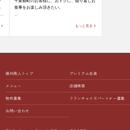
冷
千葉都町のお客様に、おトクに、繰り返しお
ます。
たいあなたに
引
麺・スープと絡めて食べるとお箸が止まらな
　・野菜ラー
」
食事をお楽しみ頂きたい。

くなること間違いなし。喉越しもよく、清涼
タ
パクチスト
感溢れる一杯は、暑い季節にピッタリです！ 

一部店舗で
き
そんな揚州商人の思いがつまった、

い方も、ぜ
類
も同様に延長
もっと見る
大好評無料配信中の「揚州商人公式アプリ」
さをお楽しみ
の2
※当店の冷し麺でお選びいただける麺の種類
揚州商人の
をご紹介。

大盛
は【柳麺(細麺)または低糖質麺(+130円)】の2
遅めのラン
1
皆様のご来
種類となっております。また【+250円で大盛
📱 【グルメ会員】（無料）

都町店スタ
り】もできます。

※店舗によ
ダウンロードするだけで、その日から使える
ます。
る
※週替わり


特典が盛りだくさん！

ご
皆様のご来店を、中国ラーメン揚州商人千葉
います

入会特典： 杏仁豆腐や餃子など、人気メニュ
ス
都町店スタッフ一同、心よりお待ちしており
※平日限定メ
揚州商人トップ
プレミアム会員
ーのサービス券をプレゼント！

ます。
、
毎日届くクーポン： 餃子（6個）など、お食
メニュー
店舗検索
皆様のご来
事のたびに使えるクーポンが毎日届きます。

都町店スタ
物件募集
フランチャイズ
パートナー募集
ます。
ト
👑 【プレミアム会員】（月額300円）

「揚州商人が大好き！」という方に圧倒的お
お問い合わせ
中
すすめ！

ダ
お食事のたびに、以下の3つの特典が「すべ
な
て」使えます！
