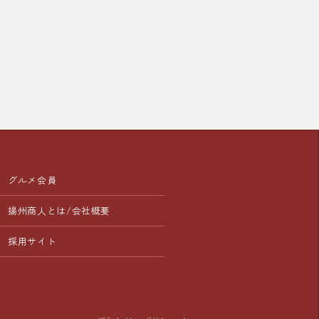
オススメです。

メン等

の皆様も、ちょっと冒険してみた
取り扱い中の「週替わりランチ」
ひ「追いパク」で爽やかな美味し
！

ください！

おトクなランチセット、

チにもぜひご利用ください。

店を、中国ラーメン揚州商人千葉
ッフ一同、心よりお待ちしており
り販売価格が異なります

ランチは取扱いの無い店舗もござ
ニューとなります

グルメ会員
揚州商人とは/会社概要
店を、中国ラーメン揚州商人千葉
ッフ一同、心よりお待ちしており
採用サイト