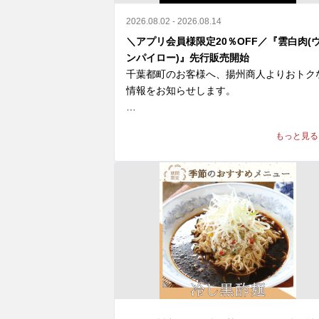
2026.08.02 - 2026.08.14
＼アプリ会員様限定20％OFF／『雲白肉(
ンパイロー)』先行販売開始
千葉都町のお客様へ、揚州商人よりおトク
情報をお知らせします。

＼アプリ会員様限定 20%OFF／ 

もっと見る
9月新登場の『雲白肉(ウンパイロー)』を
より先行販売開始🎉

柔らかな蒸し豚とシャキシャキ豆苗に、

ニンニクが効いた特製甘辛タレが絡む四川
辛旨な一皿🌶️

冷えたビールや紹興酒とも相性格別です🍻

🗓️ 8/14(金)まで 

💰 通常680円 ⇒【540円(税込)】
