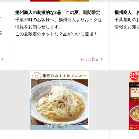
揚州商人の刺激的な2品 この夏、期間限定
揚州商人 
ウ
千葉都町のお客様へ、揚州商人よりおトクな
千葉都町の
情報をお知らせします。

情報をお知ら
な
この夏限定のホットな２品がついに登場！

揚州商人で
◆スーラー夏野菜カレー

をご用意して
価格：1,280円～1,300円(税込)

お好みのラ
もっと見る
本日
好きなトッ
◆大肉（タイルー）のあっさり激辛ラーメン

けの1杯をご
価格：1,280円～1,300円(税込)

本日はその
の
※店舗により販売価格が異なります

大人気なあい
パクチーをご
◆スーラー夏野菜カレー

独特な香り
「本格中華」×「カレー」が融合した本商品
りとした中
は、揚州商人の看板メニューである「スーラ
パクチート
ータンメン」の調味料と、業務用スパイスの
します。
