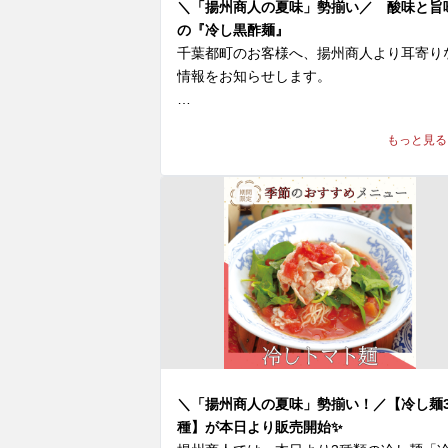
ぜひお試しください！

＼「揚州商人の夏味」勢揃い／ 酸味と旨
の『冷し黒酢麺』
皆様のご来店を、中国ラーメン揚州商人千
千葉都町のお客様へ、揚州商人より耳寄り
都町店スタッフ一同、

情報をお知らせします。

心よりお待ちしております。
＼「揚州商人の夏味」勢揃い／

もっと見る
【冷し麺全４種】が好評販売中！

今回はその中より『冷し黒酢麺』をご紹介！
◆『冷し黒酢麺』1,170〜1,190円(税込)

※店舗により販売価格が異なります

本場中国の黒酢と伝統飲料「酸梅湯（サン
イタン）」を組み合わせた、酸味と旨味が
縮された一杯です。スープは、真っ黒い見
目とは裏腹に、まろやかな口当たりの酸味
程よい甘みがあり、黒酢の豊かな風味とコ
＼「揚州商人の夏味」勢揃い！／【冷し麺
が口の中に広がります。

種】が本日より販売開始✨
白髪ネギ、鶏ひき肉、ザーサイ、2種のパ