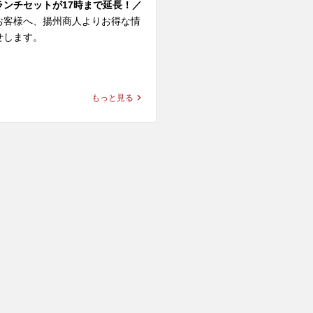
ランチセットが17時まで延長！／
ンメン＋パクチー

お客様へ、揚州商人よりお得な情
なコンビ。スーラーの酸味と辛
します。

加えて、パクチーの爽やかさは相
！

サイドメニューがおトクな価格で
、揚州商人の「まる得ランチセッ
もっと見る
＋パクチー

評につき、本日より15時までだっ
ープにパクチーの爽やかな香りが
17時まで延長しました！

気にエスニック感UP！味わいがガ
ってクセになる美味しさです。

チセット内容

セットからお選びください

パクチー

＋ランチ杏仁

タレをまとった柔らかな鶏肉の旨
＋ランチ炒飯

ーが引き立て、風味がぐっと増し
ン＋ランチ炒飯・ランチ杏仁

最高！ビールのお供にも最強で
メン

10品からお選びいただけます

おいしさだけでなく、ビタミンを
タンメン

んだカラダに嬉しい健康ハーブで
麺

。身体の元気もキレイもキープし
タン麺
