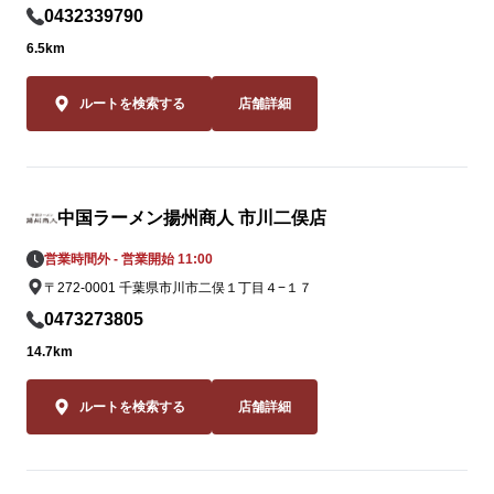
0432339790
この夏だけの期
6.5km
この夏しか味
2品。一度食
ルートを検索する
店舗詳細
ること間違いな
皆様のご来店
毛海岸店スタ
中国ラーメン揚州商人 市川二俣店
おります。
営業時間外 - 営業開始 11:00
〒272-0001 千葉県市川市二俣１丁目４−１７
0473273805
14.7km
ルートを検索する
店舗詳細