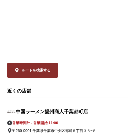
※店舗により販
🗓️ 8/14(金)まで 

💰 通常680円 ⇒【540円(税込)】

◆スーラー夏野
「本格中華」
ぜひお試しください！

品は、揚州商
ーラータンメ
皆様のご来店を、中国ラーメン揚州商人 稲
イスのリーデ
毛海岸店スタッフ一同、

ャバン」のカ
心よりお待ちしております。
やミニトマト
の具材をまろ
ルートを検索する
妙なバランスで
近くの店舗
◆大肉（タイ
ン

透明なスープ
中国ラーメン揚州商人千葉都町店
辛さは、希少
の。流通の不
営業時間外 - 営業開始 11:00
姿を消してい
〒260-0001 千葉県千葉市中央区都町５丁目３６−５
ながらも「黄