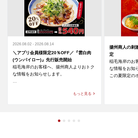
2026.08.02 - 2026.08.14
揚州商人の刺
＼アプリ会員様限定20％OFF／『雲白肉
定
(ウンパイロー)』先行販売開始
稲毛海岸のお
稲毛海岸のお客様へ、揚州商人よりおトク
な情報をお知ら
な情報をお知らせします。

この夏限定のホ
＼アプリ会員様限定 20%OFF／ 

◆スーラー夏野
もっと見る
9月新登場の『雲白肉(ウンパイロー)』を本
価格：1,280円～
日より先行販売開始🎉

◆大肉（タイ
柔らかな蒸し豚とシャキシャキ豆苗に、

ン

ニンニクが効いた特製甘辛タレが絡む四川
価格：1,280円～
の辛旨な一皿🌶️

冷えたビールや紹興酒とも相性格別です🍻
