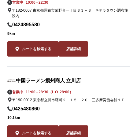
営業中
10:00 - 22:30
姿を消してい
〒182-0007 東京都調布市菊野台一丁目３３－３ キテラタウン調布施
ながらも「黄
設内
この夏だけの期
0424895580
この夏しか味
9km
2品。一度食
ること間違いな
ルートを検索する
店舗詳細
皆様のご来店
無店スタッフ
ます。
中国ラーメン揚州商人 立川店
営業中
11:00 - 28:30（L.O. 28:00）
〒190-0012 東京都立川市曙町２－１５－２０ 三多摩労働会館１Ｆ
0425480860
10.1km
ルートを検索する
店舗詳細