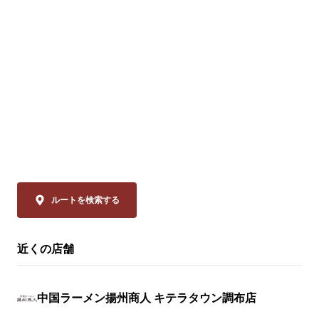
ニンニクが効いた特製甘辛タレが絡む四川
価格：1,280円～
の辛旨な一皿🌶️

冷えたビールや紹興酒とも相性格別です🍻

※店舗により販
🗓️ 8/14(金)まで 

💰 通常680円 ⇒【540円(税込)】

◆スーラー夏野
「本格中華」
ぜひお試しください！

品は、揚州商
ーラータンメ
皆様のご来店を、中国ラーメン揚州商人 田
イスのリーデ
無店スタッフ一同、

ャバン」のカ
心よりお待ちしております。
やミニトマト
の具材をまろ
ルートを検索する
妙なバランスで
近くの店舗
◆大肉（タイ
ン

透明なスープ
中国ラーメン揚州商人 キテラタウン調布店
辛さは、希少
の。流通の不