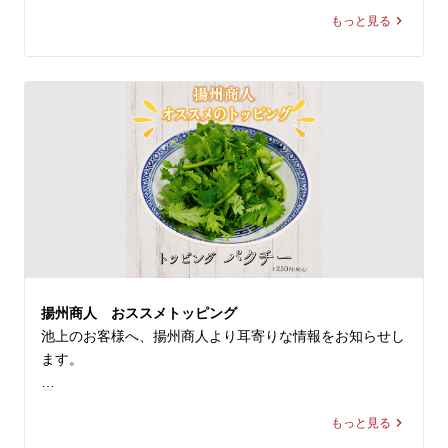
もっと見る
◆スーラー夏野菜カレー

価格：1,280円～1,300円(税込)

◆大肉（タイルー）のあっさり激辛ラーメン

価格：1,280円～1,300円(税込)

※店舗により販売価格が異なります

◆スーラー夏野菜カレー

「本格中華」×「カレー」が融合した本商品は、揚州商人
の看板メニューである「スーラータンメン」の調味料と、
業務用スパイスのリーディングカンパニー「ハウスギャバ
揚州商人 おススメトッピング
ン」のカレースパイスを使用。ゴーヤやミニトマトなどの
池上のお客様へ、揚州商人より耳寄りな情報をお知らせし
夏野菜、そしてすべての具材をまろやかに包み込む玉子炒
ます。

飯が絶妙なバランスで仕上げられた一杯です。

揚州商人では常時10種類の追加のトッピングをご用意して
◆大肉（タイルー）のあっさり激辛ラーメン

もっと見る
おります。

透明なスープからは想像もつかない鮮烈な辛さは、希少な