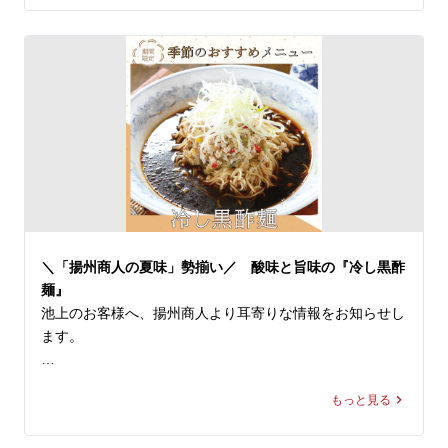
お好みのラーメンに、お好きな麺を選び、お好きなトッピ
「黄金唐辛子」によるもの。流通の不安定さから一時メニ
ングを追加することで、自分だけの1杯をご堪能頂けま
ューから姿を消していましたが、このたび数量限定ながら
す！

も「黄金唐辛子」の確保に成功し、この夏だけの期間限定
で復刻いたします。

本日はそのなかでも好みは分かれますが実は大人気なあい
つ、、

この夏しか味わえない、挑戦的でホットな2品。一度食べ
パクチーをご紹介します。

れば、もう一度食べたくなること間違いなしです！

独特な香りのパクチーは酸味や辛み、こってりとした中華
皆様のご来店を、中国ラーメン揚州商人 池上店スタッフ
料理と相性抜群！特にお勧めのパクチートッピングメニュ
一同、心よりお待ちしております。
ーを以下にご紹介します。

＼「揚州商人の夏味」勢揃い／ 酸味と旨味の『冷し黒酢
●スーラータンメン＋パクチー

麺』
言わずもがなコンビ。スーラーの酸味と辛味、旨味に加え
池上のお客様へ、揚州商人より耳寄りな情報をお知らせし
て、パクチーの爽やかさは相性が抜群です！

ます。

●タンタン麺＋パクチー

＼「揚州商人の夏味」勢揃い／

濃厚胡麻スープにパクチーの爽やかな香りが加わると一気
もっと見る
にエスニック感UP！味わいがガラッと変わってクセにな
【冷し麺全４種】が好評販売中！

る美味しさです。
