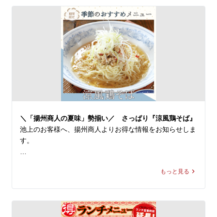
今回はその中より『冷し黒酢麺』をご紹介！

●よだれ鶏＋パクチー

◆『冷し黒酢麺』1,170〜1,190円(税込)

特製ピリ辛タレをまとった柔らかな鶏肉の旨味をパクチー
※店舗により販売価格が異なります

が引き立て、風味がぐっと増して、味わい最高！ビールの
お供にも最強です。

本場中国の黒酢と伝統飲料「酸梅湯（サンメイタン）」を
組み合わせた、酸味と旨味が凝縮された一杯です。スープ
パクチーはおいしさだけでなく、ビタミンをたっぷり含ん
は、真っ黒い見た目とは裏腹に、まろやかな口当たりの酸
だカラダに嬉しい健康ハーブでもあります。身体の元気も
味と程よい甘みがあり、黒酢の豊かな風味とコクが口の中
キレイもキープしたいあなたにオススメです。

に広がります。

白髪ネギ、鶏ひき肉、ザーサイ、2種のパプリカなどの多
＼「揚州商人の夏味」勢揃い／ さっぱり『涼風鶏そば』
パクチストの皆様も、ちょっと冒険してみたい方も、ぜひ
種の食材は、重層的な旨味を引き出し、お箸が進むこと間
池上のお客様へ、揚州商人よりお得な情報をお知らせしま
「追いパク」で爽やかな美味しさをお楽しみください！

違いなし！

す。

皆様のご来店を、中国ラーメン揚州商人 池上店スタッフ
※当店の冷し麺でお選びいただける麺の種類は【柳麺(細
＼「揚州商人の夏味」勢揃い／

一同、心よりお待ちしております。
麺)または低糖質麺(+130円)】の2種類となっております。
もっと見る
また【+250円で大盛り】もできます。

【冷し麺全４種】が好評販売中！

今回はその中より『涼風鶏そば』をご紹介！

酸味と旨味の合わさった中国テイスト溢れる冷し麺、ぜひ
一度ご賞味ください。皆様のご来店を、中国ラーメン揚州