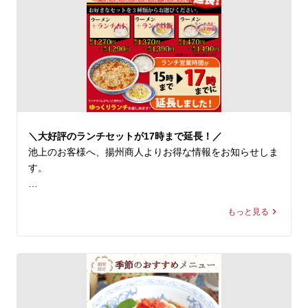
◆『涼風鶏そば』1,170～1,190円(税込)

商人 池上店スタッフ一同、心よりお待ちしております。
※店舗により販売価格が異なります

スープはあっさりとした塩味で、鶏ひき肉の旨味と野菜の
甘味がベストマッチ！具材には、鶏そぼろや刻んだパプリ
カ、タケノコ、ザーサイ、白髪ネギなどを使用し、多種の
食材が口の中で重層的な旨味と、食感の楽しさを引き立て
ます。

こんもりと盛られた具材をくずしながら、麺・スープと絡
＼大好評のランチセットが17時まで延長！／
めて食べるとお箸が止まらなくなること間違いなし。喉越
池上のお客様へ、揚州商人よりお得な情報をお知らせしま
しもよく、清涼感溢れる一杯は、暑い季節にピッタリで
す。

す！ 

ラーメンとサイドメニューがおトクな価格で堪能できる、
※当店の冷し麺でお選びいただける麺の種類は【柳麺(細
もっと見る
揚州商人の「まる得ランチセット」。ご好評につき、本日
麺)または低糖質麺(+130円)】の2種類となっております。
より15時までだった販売時間を17時まで延長しました！

また【+250円で大盛り】もできます。

✨まる得ランチセット内容

皆様のご来店を、中国ラーメン揚州商人 池上店スタッフ
下記3種類のセットからお選びください

一同、心よりお待ちしております。
　・ラーメン＋ランチ杏仁
