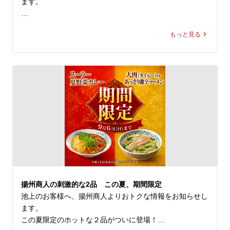
ます。

＼アプリ会員様限定 20%OFF／ 

もっと見る
9月新登場の『雲白肉(ウンパイロー)』を本日より先行販
売開始🎉

柔らかな蒸し豚とシャキシャキ豆苗に、

ニンニクが効いた特製甘辛タレが絡む四川の辛旨な一皿🌶️

冷えたビールや紹興酒とも相性格別です🍻

🗓️ 8/14(金)まで 

💰 通常680円 ⇒【540円(税込)】

ぜひお試しください！

皆様のご来店を、中国ラーメン揚州商人 池上店スタッフ
揚州商人の刺激的な2品 この夏、期間限定
一同、

池上のお客様へ、揚州商人よりおトクな情報をお知らせし
心よりお待ちしております。
ます。

この夏限定のホットな２品がついに登場！
