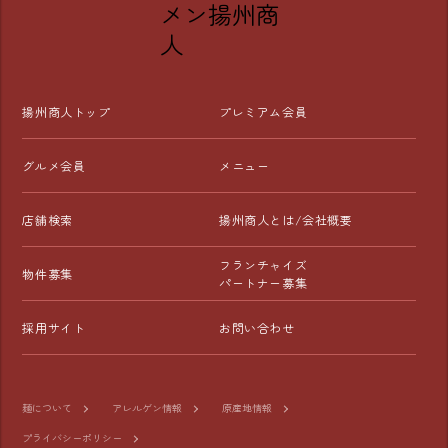
えるクーポンが毎日届きます。

👑 【プレミアム会員】（月額300円）

「揚州商人が大好き！」という方に圧倒的おすすめ！

お食事のたびに、以下の3つの特典が「すべて」使えま
揚州商人トップ
プレミアム会員
す！

【特典①】選べる1品無料

グルメ会員
メニュー
「餃子」や「杏仁豆腐」など、対象メニューからお好きな
1品が無料！

店舗検索
揚州商人とは/会社概要
【特典②】本格前菜が半額

フランチャイズ
物件募集
「よだれ鶏」や「肉焼売」など、こだわりの前菜が半額
パートナー募集
に！

採用サイト
お問い合わせ
【特典③】ドリンク割引

「生ビール」や「角ハイボール」など、指定のドリンクが
お得に楽しめます。

麺について
アレルゲン情報
原産地情報
プライバシーポリシー
■アプリの登録・インストール方法
