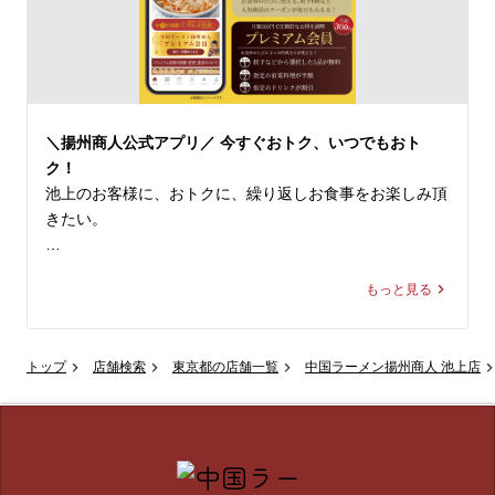
「まだ食べたことがない」という方にこそ、ぜひ体験して
一同、心よりお待ちしております。
いただきたいのがこの一杯。

野菜エキスで酸味の中に甘みを加えたトマトスープに、芳
醇なごま油を回し掛けることで、さっぱりとしつつも奥行
きのある本格中華の風味を際立たせたスープ。そこにサラ
＼揚州商人公式アプリ／ 今すぐおトク、いつでもおト
ダほうれん草の食感と、ジューシーで柔らかな豚肉のコク
ク！
のある旨みが重なり、相性は抜群です！

池上のお客様に、おトクに、繰り返しお食事をお楽しみ頂
きたい。

さっぱりとしながらも深みのある中華テイストは、食欲が
落ちやすいこれからの季節にもぴったり。揚州商人が誇る
そんな揚州商人の思いがつまった、

夏の自信作「冷しトマト麺」で、爽やかで美味しいひとと
もっと見る
大好評無料配信中の「揚州商人公式アプリ」をご紹介。

きをお過ごしください！

📱 【グルメ会員】（無料）

※当店の冷し麺でお選びいただける麺の種類は【柳麺(細
トップ
店舗検索
東京都の店舗一覧
中国ラーメン揚州商人 池上店
ダウンロードするだけで、その日から使える特典が盛りだ
麺)または低糖質麺(+130円)】の2種類となっております。
くさん！

また【+250円で大盛り】もできます。

入会特典： 杏仁豆腐や餃子など、人気メニューのサービ
ス券をプレゼント！

皆様のご来店を、中国ラーメン揚州商人 池上店スタッフ
毎日届くクーポン： 餃子（6個）など、お食事のたびに使
一同、心よりお待ちしております。