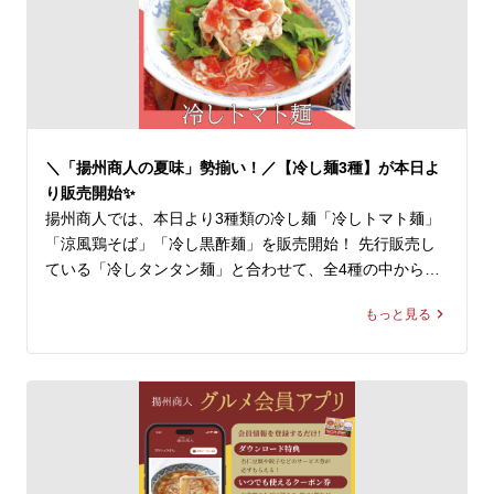
　・ラーメン＋ランチ炒飯

　・ラーメン＋ランチ炒飯・ランチ杏仁

🍜選べるラーメン

定番ラーメン10品からお選びいただけます

　・スーラータンメン

　・タンタン麺

＼「揚州商人の夏味」勢揃い！／【冷し麺3種】が本日よ
　・各種ワンタン麺

り販売開始✨
　・野菜ラーメン等

揚州商人では、本日より3種類の冷し麺「冷しトマト麺」
「涼風鶏そば」「冷し黒酢麺」を販売開始！ 先行販売し
一部店舗で取り扱い中の「週替わりランチ」も同様に延
ている「冷しタンタン麺」と合わせて、全4種の中から、
長！

お好きな冷たい麺商品をお楽しみ頂けます。

揚州商人のおトクなランチセット、

もっと見る
遅めのランチにもぜひご利用ください。

池上のお客様へ、本日はその中より第1弾として「冷しト
マト麺」をご紹介！

※店舗により販売価格が異なります

※週替わりランチは取扱いの無い店舗もございます

🍅 「冷しトマト麺」 1,220～1,240円(税込)

※平日限定メニューとなります

※店舗により販売価格が異なります

皆様のご来店を、中国ラーメン揚州商人 池上店スタッフ