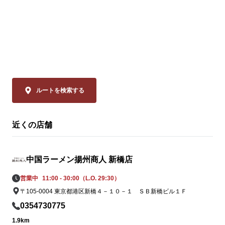
💰 通常680円 ⇒【540円(税込)】

◆スーラー夏野
「本格中華」
ぜひお試しください！

品は、揚州商
ーラータンメ
皆様のご来店を、中国ラーメン揚州商人 赤
イスのリーデ
坂店スタッフ一同、

ャバン」のカ
心よりお待ちしております。
やミニトマト
の具材をまろ
ルートを検索する
妙なバランスで
近くの店舗
◆大肉（タイ
ン

透明なスープ
中国ラーメン揚州商人 新橋店
辛さは、希少
の。流通の不
営業中
11:00 - 30:00（L.O. 29:30）
姿を消してい
〒105-0004 東京都港区新橋４－１０－１ ＳＢ新橋ビル１Ｆ
ながらも「黄
0354730775
この夏だけの期
1.9km