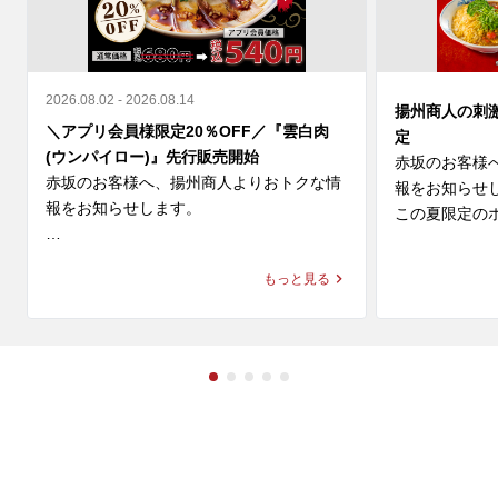
2026.08.02 - 2026.08.14
揚州商人の刺
＼アプリ会員様限定20％OFF／『雲白肉
定
(ウンパイロー)』先行販売開始
赤坂のお客様
赤坂のお客様へ、揚州商人よりおトクな情
報をお知らせし
報をお知らせします。

この夏限定のホ
＼アプリ会員様限定 20%OFF／ 

◆スーラー夏野
もっと見る
9月新登場の『雲白肉(ウンパイロー)』を本
価格：1,280円～
日より先行販売開始🎉

◆大肉（タイ
柔らかな蒸し豚とシャキシャキ豆苗に、

ン

ニンニクが効いた特製甘辛タレが絡む四川
価格：1,280円～
の辛旨な一皿🌶️

冷えたビールや紹興酒とも相性格別です🍻

※店舗により販
🗓️ 8/14(金)まで 
