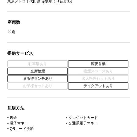
東京メトロ千代田線 赤坂駅より徒歩3分
座席数
29席
提供サービス
駐車場あり
深夜営業
全席禁煙
喫煙スペースあり
まる得ランチあり
名人料理セットあり
お子様セットあり
テイクアウトあり
決済方法
現金
クレジットカード
電子マネー
交通系電子マネー
QRコード決済