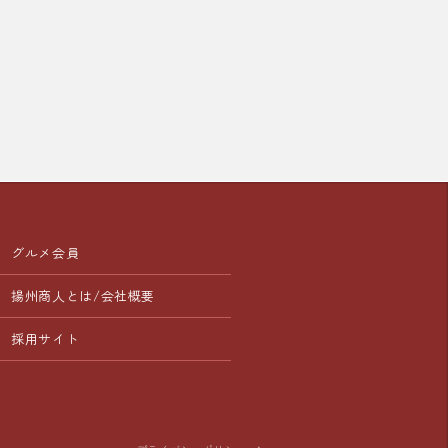
オススメです。

メン等

の皆様も、ちょっと冒険してみた
取り扱い中の「週替わりランチ」
ひ「追いパク」で爽やかな美味し
！

ください！

おトクなランチセット、

チにもぜひご利用ください。

店を、中国ラーメン揚州商人 町田
一同、心よりお待ちしておりま
り販売価格が異なります

ランチは取扱いの無い店舗もござ
ニューとなります

グルメ会員
揚州商人とは/会社概要
店を、中国ラーメン揚州商人 町田
一同、心よりお待ちしておりま
採用サイト