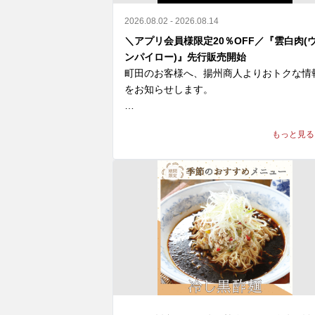
2026.08.02 - 2026.08.14
＼アプリ会員様限定20％OFF／『雲白肉(
ンパイロー)』先行販売開始
町田のお客様へ、揚州商人よりおトクな情
をお知らせします。

＼アプリ会員様限定 20%OFF／ 

もっと見る
9月新登場の『雲白肉(ウンパイロー)』を
より先行販売開始🎉

柔らかな蒸し豚とシャキシャキ豆苗に、

ニンニクが効いた特製甘辛タレが絡む四川
辛旨な一皿🌶️

冷えたビールや紹興酒とも相性格別です🍻

🗓️ 8/14(金)まで 

💰 通常680円 ⇒【540円(税込)】
