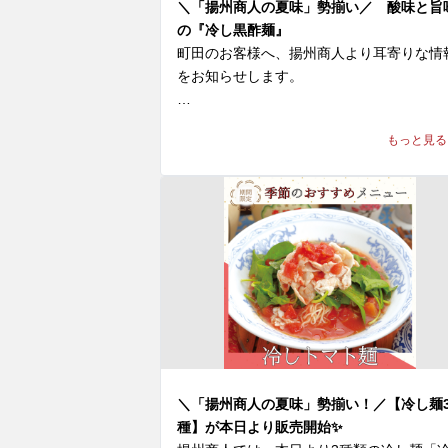
ぜひお試しください！

＼「揚州商人の夏味」勢揃い／ 酸味と旨
の『冷し黒酢麺』
皆様のご来店を、中国ラーメン揚州商人 町
町田のお客様へ、揚州商人より耳寄りな情
店スタッフ一同、

をお知らせします。

心よりお待ちしております。
＼「揚州商人の夏味」勢揃い／

もっと見る
【冷し麺全４種】が好評販売中！

今回はその中より『冷し黒酢麺』をご紹介！
◆『冷し黒酢麺』1,170〜1,190円(税込)

※店舗により販売価格が異なります

本場中国の黒酢と伝統飲料「酸梅湯（サン
イタン）」を組み合わせた、酸味と旨味が
縮された一杯です。スープは、真っ黒い見
目とは裏腹に、まろやかな口当たりの酸味
程よい甘みがあり、黒酢の豊かな風味とコ
＼「揚州商人の夏味」勢揃い！／【冷し麺
が口の中に広がります。

種】が本日より販売開始✨
白髪ネギ、鶏ひき肉、ザーサイ、2種のパ