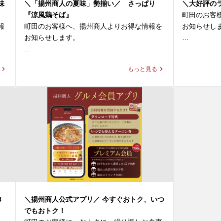
リーディングカンパニー「ハウスギャバン」
味
＼「揚州商人の夏味」勢揃い／ さっぱり
＼大好評の
のカレースパイスを使用。ゴーヤやミニトマ
●スーラータ
『涼風鶏そば』
町田のお客
田
トなどの夏野菜、そしてすべての具材をまろ
言わずもが
報
町田のお客様へ、揚州商人よりお得な情報を
お知らせしま
やかに包み込む玉子炒飯が絶妙なバランスで
味、旨味に
お知らせします。

仕上げられた一杯です。

性が抜群です
ラーメンと
＼「揚州商人の夏味」勢揃い／

堪能できる
もっと見る
◆大肉（タイルー）のあっさり激辛ラーメン

●タンタン麺
ト」。ご好
透明なスープからは想像もつかない鮮烈な辛
濃厚胡麻ス
【冷し麺全４種】が好評販売中！

た販売時間を
さは、希少な「黄金唐辛子」によるもの。流
加わると一


今回はその中より『涼風鶏そば』をご紹介！

通の不安定さから一時メニューから姿を消し
ラッと変わ
✨まる得ラン
ていましたが、このたび数量限定ながらも
◆『涼風鶏そば』1,170～1,190円(税込)

下記3種類の
「黄金唐辛子」の確保に成功し、この夏だけ
●よだれ鶏＋
※店舗により販売価格が異なります

　・ラーメン
の期間限定で復刻いたします。

特製ピリ辛
　・ラーメン
味をパクチ
メ
スープはあっさりとした塩味で、鶏ひき肉の
　・ラーメ
この夏しか味わえない、挑戦的でホットな2
て、味わい
凝
旨味と野菜の甘味がベストマッチ！具材に
品。一度食べれば、もう一度食べたくなるこ
す。

た
は、鶏そぼろや刻んだパプリカ、タケノコ、
🍜選べるラー
と間違いなしです！

と
ザーサイ、白髪ネギなどを使用し、多種の食
定番ラーメン
パクチーは
ク
材が口の中で重層的な旨味と、食感の楽しさ
　・スーラー
3
＼揚州商人公式アプリ／ 今すぐおトク、いつ
皆様のご来店を、中国ラーメン揚州商人 町田
たっぷり含
を引き立てます。

　・タンタン
でもおトク！
店スタッフ一同、心よりお待ちしておりま
もあります
プ
こんもりと盛られた具材をくずしながら、
　・各種ワン