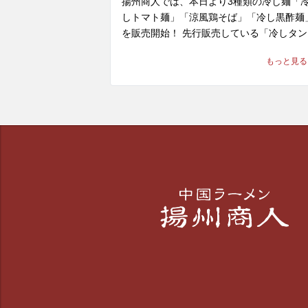
揚州商人では、本日より3種類の冷し麺「
リカなどの多種の食材は、重層的な旨味を
しトマト麺」「涼風鶏そば」「冷し黒酢麺
き出し、お箸が進むこと間違いなし！

を販売開始！ 先行販売している「冷しタン
ン麺」と合わせて、全4種の中から、お好
※当店の冷し麺でお選びいただける麺の種
もっと見る
な冷たい麺商品をお楽しみ頂けます。

は【柳麺(細麺)または低糖質麺(+130円)】
種類となっております。また【+250円で
町田のお客様へ、本日はその中より第1弾
り】もできます。

して「冷しトマト麺」をご紹介！

酸味と旨味の合わさった中国テイスト溢れ
🍅 「冷しトマト麺」 1,220～1,240円(税込)
冷し麺、ぜひ一度ご賞味ください。皆様の
※店舗により販売価格が異なります

来店を、中国ラーメン揚州商人 町田店スタ
フ一同、心よりお待ちしております。
「まだ食べたことがない」という方にこそ
ぜひ体験していただきたいのがこの一杯。

野菜エキスで酸味の中に甘みを加えたトマ
スープに、芳醇なごま油を回し掛けること
で、さっぱりとしつつも奥行きのある本格
華の風味を際立たせたスープ。そこにサラ
ほうれん草の食感と、ジューシーで柔らか