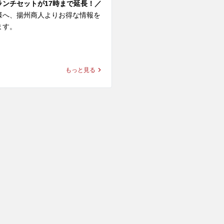
ランチセットが17時まで延長！／
ンメン＋パクチー

様へ、揚州商人よりお得な情報を
なコンビ。スーラーの酸味と辛
す。

加えて、パクチーの爽やかさは相
！

サイドメニューがおトクな価格で
、揚州商人の「まる得ランチセッ
もっと見る
＋パクチー

評につき、本日より15時までだっ
ープにパクチーの爽やかな香りが
17時まで延長しました！

気にエスニック感UP！味わいがガ
ってクセになる美味しさです。

チセット内容

セットからお選びください

パクチー

＋ランチ杏仁

タレをまとった柔らかな鶏肉の旨
＋ランチ炒飯

ーが引き立て、風味がぐっと増し
ン＋ランチ炒飯・ランチ杏仁

最高！ビールのお供にも最強で
メン

10品からお選びいただけます

おいしさだけでなく、ビタミンを
タンメン

んだカラダに嬉しい健康ハーブで
麺

。身体の元気もキレイもキープし
タン麺
