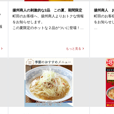
揚州商人の刺激的な2品 この夏、期間限定
揚州商人 
ウ
町田のお客様へ、揚州商人よりおトクな情報
町田のお客
をお知らせします。

をお知らせし
報
この夏限定のホットな２品がついに登場！

揚州商人で
◆スーラー夏野菜カレー

をご用意して
価格：1,280円～1,300円(税込)

お好みのラ
もっと見る
本日
好きなトッ
◆大肉（タイルー）のあっさり激辛ラーメン

けの1杯をご
価格：1,280円～1,300円(税込)

本日はその
の
※店舗により販売価格が異なります

大人気なあい
パクチーをご
◆スーラー夏野菜カレー

独特な香り
「本格中華」×「カレー」が融合した本商品
りとした中
は、揚州商人の看板メニューである「スーラ
パクチート
ータンメン」の調味料と、業務用スパイスの
します。
