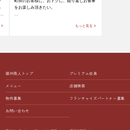
冷
町田のお客様に、おトクに、繰り返しお食事
す。
たいあなたに
引
麺・スープと絡めて食べるとお箸が止まらな
　・野菜ラー
」
をお楽しみ頂きたい。

くなること間違いなし。喉越しもよく、清涼
タ
パクチスト
感溢れる一杯は、暑い季節にピッタリです！ 

一部店舗で
き
そんな揚州商人の思いがつまった、

い方も、ぜ
類
も同様に延長
もっと見る
大好評無料配信中の「揚州商人公式アプリ」
さをお楽しみ
の2
※当店の冷し麺でお選びいただける麺の種類
揚州商人の
をご紹介。

大盛
は【柳麺(細麺)または低糖質麺(+130円)】の2
遅めのラン
と
皆様のご来
種類となっております。また【+250円で大盛
📱 【グルメ会員】（無料）

店スタッフ
り】もできます。

※店舗によ
ダウンロードするだけで、その日から使える
す。
る
※週替わり


特典が盛りだくさん！

ご
皆様のご来店を、中国ラーメン揚州商人 町田
います

入会特典： 杏仁豆腐や餃子など、人気メニュ
ッ
店スタッフ一同、心よりお待ちしておりま
※平日限定メ
揚州商人トップ
プレミアム会員
ーのサービス券をプレゼント！

す。
、
毎日届くクーポン： 餃子（6個）など、お食
メニュー
店舗検索
皆様のご来
事のたびに使えるクーポンが毎日届きます。

店スタッフ
物件募集
フランチャイズ
パートナー募集
す。
ト
👑 【プレミアム会員】（月額300円）

「揚州商人が大好き！」という方に圧倒的お
お問い合わせ
中
すすめ！

ダ
お食事のたびに、以下の3つの特典が「すべ
な
て」使えます！
