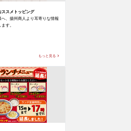
おススメトッピング
様へ、揚州商人より耳寄りな情報
ます。

は常時10種類の追加のトッピング
おります。

ーメンに、お好きな麺を選び、お
もっと見る
ピングを追加することで、自分だ
堪能頂けます！

なかでも好みは分かれますが実は
つ、、

紹介します。

のパクチーは酸味や辛み、こって
華料理と相性抜群！特にお勧めの
ッピングメニューを以下にご紹介