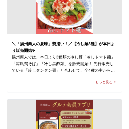
　・ラーメン＋ランチ炒飯

　・ラーメン＋ランチ炒飯・ランチ杏仁

🍜選べるラーメン

定番ラーメン10品からお選びいただけます

　・スーラータンメン

　・タンタン麺

＼「揚州商人の夏味」勢揃い！／【冷し麺3種】が本日よ
　・各種ワンタン麺

り販売開始✨
　・野菜ラーメン等

揚州商人では、本日より3種類の冷し麺「冷しトマト麺」
「涼風鶏そば」「冷し黒酢麺」を販売開始！ 先行販売し
一部店舗で取り扱い中の「週替わりランチ」も同様に延
ている「冷しタンタン麺」と合わせて、全4種の中から、
長！

お好きな冷たい麺商品をお楽しみ頂けます。

揚州商人のおトクなランチセット、

もっと見る
遅めのランチにもぜひご利用ください。

新橋のお客様へ、本日はその中より第1弾として「冷しト
マト麺」をご紹介！

※店舗により販売価格が異なります

※週替わりランチは取扱いの無い店舗もございます

🍅 「冷しトマト麺」 1,220～1,240円(税込)

※平日限定メニューとなります

※店舗により販売価格が異なります

皆様のご来店を、中国ラーメン揚州商人 新橋店スタッフ