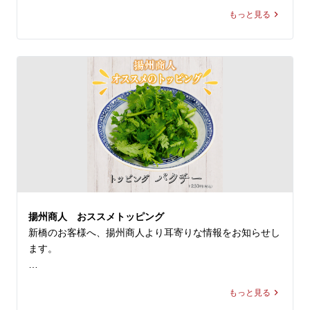
もっと見る
◆スーラー夏野菜カレー

価格：1,280円～1,300円(税込)

◆大肉（タイルー）のあっさり激辛ラーメン

価格：1,280円～1,300円(税込)

※店舗により販売価格が異なります

◆スーラー夏野菜カレー

「本格中華」×「カレー」が融合した本商品は、揚州商人
の看板メニューである「スーラータンメン」の調味料と、
業務用スパイスのリーディングカンパニー「ハウスギャバ
揚州商人 おススメトッピング
ン」のカレースパイスを使用。ゴーヤやミニトマトなどの
新橋のお客様へ、揚州商人より耳寄りな情報をお知らせし
夏野菜、そしてすべての具材をまろやかに包み込む玉子炒
ます。

飯が絶妙なバランスで仕上げられた一杯です。

揚州商人では常時10種類の追加のトッピングをご用意して
◆大肉（タイルー）のあっさり激辛ラーメン

もっと見る
おります。

透明なスープからは想像もつかない鮮烈な辛さは、希少な