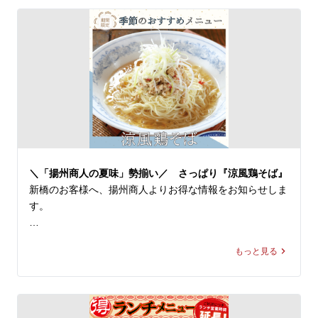
今回はその中より『冷し黒酢麺』をご紹介！

●よだれ鶏＋パクチー

◆『冷し黒酢麺』1,170〜1,190円(税込)

特製ピリ辛タレをまとった柔らかな鶏肉の旨味をパクチー
※店舗により販売価格が異なります

が引き立て、風味がぐっと増して、味わい最高！ビールの
お供にも最強です。

本場中国の黒酢と伝統飲料「酸梅湯（サンメイタン）」を
組み合わせた、酸味と旨味が凝縮された一杯です。スープ
パクチーはおいしさだけでなく、ビタミンをたっぷり含ん
は、真っ黒い見た目とは裏腹に、まろやかな口当たりの酸
だカラダに嬉しい健康ハーブでもあります。身体の元気も
味と程よい甘みがあり、黒酢の豊かな風味とコクが口の中
キレイもキープしたいあなたにオススメです。

に広がります。

白髪ネギ、鶏ひき肉、ザーサイ、2種のパプリカなどの多
＼「揚州商人の夏味」勢揃い／ さっぱり『涼風鶏そば』
パクチストの皆様も、ちょっと冒険してみたい方も、ぜひ
種の食材は、重層的な旨味を引き出し、お箸が進むこと間
新橋のお客様へ、揚州商人よりお得な情報をお知らせしま
「追いパク」で爽やかな美味しさをお楽しみください！

違いなし！

す。

皆様のご来店を、中国ラーメン揚州商人 新橋店スタッフ
※当店の冷し麺でお選びいただける麺の種類は【柳麺(細
＼「揚州商人の夏味」勢揃い／

一同、心よりお待ちしております。
麺)または低糖質麺(+130円)】の2種類となっております。
もっと見る
また【+250円で大盛り】もできます。

【冷し麺全４種】が好評販売中！

今回はその中より『涼風鶏そば』をご紹介！

酸味と旨味の合わさった中国テイスト溢れる冷し麺、ぜひ
一度ご賞味ください。皆様のご来店を、中国ラーメン揚州