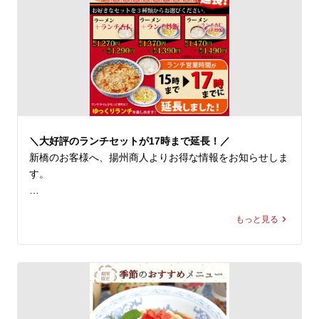
◆『涼風鶏そば』1,170～1,190円(税込)

商人 新橋店スタッフ一同、心よりお待ちしております。
※店舗により販売価格が異なります

スープはあっさりとした塩味で、鶏ひき肉の旨味と野菜の
甘味がベストマッチ！具材には、鶏そぼろや刻んだパプリ
カ、タケノコ、ザーサイ、白髪ネギなどを使用し、多種の
食材が口の中で重層的な旨味と、食感の楽しさを引き立て
ます。

こんもりと盛られた具材をくずしながら、麺・スープと絡
＼大好評のランチセットが17時まで延長！／
めて食べるとお箸が止まらなくなること間違いなし。喉越
新橋のお客様へ、揚州商人よりお得な情報をお知らせしま
しもよく、清涼感溢れる一杯は、暑い季節にピッタリで
す。

す！ 

ラーメンとサイドメニューがおトクな価格で堪能できる、
※当店の冷し麺でお選びいただける麺の種類は【柳麺(細
もっと見る
揚州商人の「まる得ランチセット」。ご好評につき、本日
麺)または低糖質麺(+130円)】の2種類となっております。
より15時までだった販売時間を17時まで延長しました！

また【+250円で大盛り】もできます。

✨まる得ランチセット内容

皆様のご来店を、中国ラーメン揚州商人 新橋店スタッフ
下記3種類のセットからお選びください

一同、心よりお待ちしております。
　・ラーメン＋ランチ杏仁
