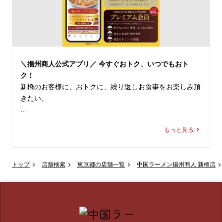
「まだ食べたことがない」という方にこそ、ぜひ体験して
一同、心よりお待ちしております。
いただきたいのがこの一杯。

野菜エキスで酸味の中に甘みを加えたトマトスープに、芳
醇なごま油を回し掛けることで、さっぱりとしつつも奥行
きのある本格中華の風味を際立たせたスープ。そこにサラ
＼揚州商人公式アプリ／ 今すぐおトク、いつでもおト
ダほうれん草の食感と、ジューシーで柔らかな豚肉のコク
ク！
のある旨みが重なり、相性は抜群です！

新橋のお客様に、おトクに、繰り返しお食事をお楽しみ頂
きたい。

さっぱりとしながらも深みのある中華テイストは、食欲が
落ちやすいこれからの季節にもぴったり。揚州商人が誇る
そんな揚州商人の思いがつまった、

夏の自信作「冷しトマト麺」で、爽やかで美味しいひとと
もっと見る
大好評無料配信中の「揚州商人公式アプリ」をご紹介。

きをお過ごしください！

📱 【グルメ会員】（無料）

※当店の冷し麺でお選びいただける麺の種類は【柳麺(細
トップ
店舗検索
東京都の店舗一覧
中国ラーメン揚州商人 新橋店
ダウンロードするだけで、その日から使える特典が盛りだ
麺)または低糖質麺(+130円)】の2種類となっております。
くさん！

また【+250円で大盛り】もできます。

入会特典： 杏仁豆腐や餃子など、人気メニューのサービ
ス券をプレゼント！

皆様のご来店を、中国ラーメン揚州商人 新橋店スタッフ
毎日届くクーポン： 餃子（6個）など、お食事のたびに使
一同、心よりお待ちしております。