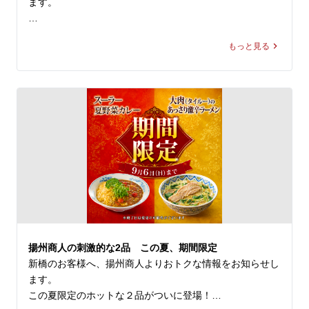
ます。

＼アプリ会員様限定 20%OFF／ 

もっと見る
9月新登場の『雲白肉(ウンパイロー)』を本日より先行販
売開始🎉

柔らかな蒸し豚とシャキシャキ豆苗に、

ニンニクが効いた特製甘辛タレが絡む四川の辛旨な一皿🌶️

冷えたビールや紹興酒とも相性格別です🍻

🗓️ 8/14(金)まで 

💰 通常680円 ⇒【540円(税込)】

ぜひお試しください！

皆様のご来店を、中国ラーメン揚州商人 新橋店スタッフ
揚州商人の刺激的な2品 この夏、期間限定
一同、

新橋のお客様へ、揚州商人よりおトクな情報をお知らせし
心よりお待ちしております。
ます。

この夏限定のホットな２品がついに登場！
