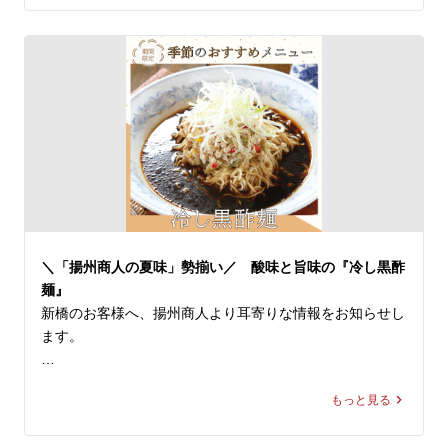
お好みのラーメンに、お好きな麺を選び、お好きなトッピ
「黄金唐辛子」によるもの。流通の不安定さから一時メニ
ングを追加することで、自分だけの1杯をご堪能頂けま
ューから姿を消していましたが、このたび数量限定ながら
す！

も「黄金唐辛子」の確保に成功し、この夏だけの期間限定
で復刻いたします。

本日はそのなかでも好みは分かれますが実は大人気なあい
つ、、

この夏しか味わえない、挑戦的でホットな2品。一度食べ
パクチーをご紹介します。

れば、もう一度食べたくなること間違いなしです！

独特な香りのパクチーは酸味や辛み、こってりとした中華
皆様のご来店を、中国ラーメン揚州商人 新橋店スタッフ
料理と相性抜群！特にお勧めのパクチートッピングメニュ
一同、心よりお待ちしております。
ーを以下にご紹介します。

＼「揚州商人の夏味」勢揃い／ 酸味と旨味の『冷し黒酢
●スーラータンメン＋パクチー

麺』
言わずもがなコンビ。スーラーの酸味と辛味、旨味に加え
新橋のお客様へ、揚州商人より耳寄りな情報をお知らせし
て、パクチーの爽やかさは相性が抜群です！

ます。

●タンタン麺＋パクチー

＼「揚州商人の夏味」勢揃い／

濃厚胡麻スープにパクチーの爽やかな香りが加わると一気
もっと見る
にエスニック感UP！味わいがガラッと変わってクセにな
【冷し麺全４種】が好評販売中！

る美味しさです。
