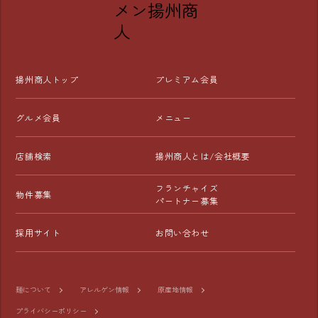
えるクーポンが毎日届きます。

👑 【プレミアム会員】（月額300円）

「揚州商人が大好き！」という方に圧倒的おすすめ！

お食事のたびに、以下の3つの特典が「すべて」使えま
揚州商人トップ
プレミアム会員
す！

【特典①】選べる1品無料

グルメ会員
メニュー
「餃子」や「杏仁豆腐」など、対象メニューからお好きな
1品が無料！

店舗検索
揚州商人とは/会社概要
【特典②】本格前菜が半額

フランチャイズ
物件募集
「よだれ鶏」や「肉焼売」など、こだわりの前菜が半額
パートナー募集
に！

採用サイト
お問い合わせ
【特典③】ドリンク割引

「生ビール」や「角ハイボール」など、指定のドリンクが
お得に楽しめます。

麺について
アレルゲン情報
原産地情報
プライバシーポリシー
■アプリの登録・インストール方法
