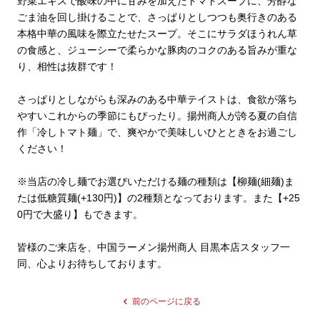
野菜エキスで酸味の中に甘みを加えたトマトスープに、芳醇な
ごま油を回し掛けることで、さっぱりとしつつも奥行きのある
本格中華の風味を際立たせたスープ。そこにサラダほうれん草
の食感と、ジューシーで柔らかな豚肉のコクのある旨みが重な
り、相性は抜群です！

さっぱりとしながらも深みのある中華テイストは、食欲が落ち
やすいこれからの季節にもぴったり。揚州商人が誇る夏の自信
作「冷しトマト麺」で、爽やかで美味しいひとときをお過ごし
ください！

※当店の冷し麺でお選びいただける麺の種類は【柳麺(細麺)ま
たは低糖質麺(+130円)】の2種類となっております。また【+25
0円で大盛り】もできます。

皆様のご来店を、中国ラーメン揚州商人 目黒本店スタッフ一
同、心よりお待ちしております。
前のページに戻る