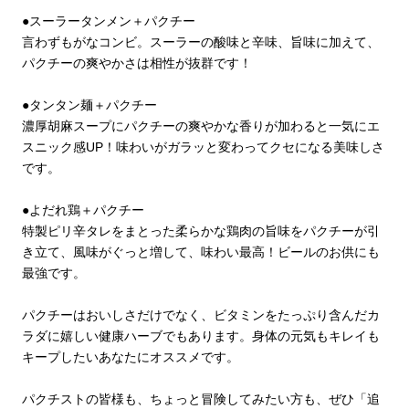
●スーラータンメン＋パクチー

言わずもがなコンビ。スーラーの酸味と辛味、旨味に加えて、
パクチーの爽やかさは相性が抜群です！

●タンタン麺＋パクチー

濃厚胡麻スープにパクチーの爽やかな香りが加わると一気にエ
スニック感UP！味わいがガラッと変わってクセになる美味しさ
です。

●よだれ鶏＋パクチー

特製ピリ辛タレをまとった柔らかな鶏肉の旨味をパクチーが引
き立て、風味がぐっと増して、味わい最高！ビールのお供にも
最強です。

パクチーはおいしさだけでなく、ビタミンをたっぷり含んだカ
ラダに嬉しい健康ハーブでもあります。身体の元気もキレイも
キープしたいあなたにオススメです。

パクチストの皆様も、ちょっと冒険してみたい方も、ぜひ「追