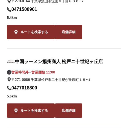
〒270-0164 千葉県流山市流山８丁目８００−７
ながらも「黄
0471508901
この夏だけの期
5.4km
この夏しか味
2品。一度食
ルートを検索する
店舗詳細
ること間違いな
皆様のご来店
松戸店スタッ
中国ラーメン揚州商人 松戸ニ十世紀ヶ丘店
ります。
営業時間外 - 営業開始 11:00
〒271-0086 千葉県松戸市二十世紀が丘萩町１５−１
0477018800
5.6km
ルートを検索する
店舗詳細