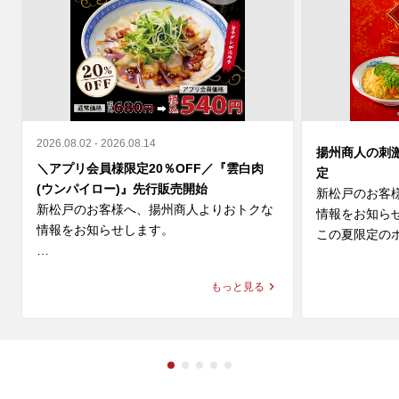
2026.08.02 - 2026.08.14
揚州商人の刺
＼アプリ会員様限定20％OFF／『雲白肉
定
(ウンパイロー)』先行販売開始
新松戸のお客
新松戸のお客様へ、揚州商人よりおトクな
情報をお知らせ
情報をお知らせします。

この夏限定のホ
＼アプリ会員様限定 20%OFF／ 

◆スーラー夏野
もっと見る
9月新登場の『雲白肉(ウンパイロー)』を本
価格：1,280円～
日より先行販売開始🎉

◆大肉（タイ
柔らかな蒸し豚とシャキシャキ豆苗に、

ン

ニンニクが効いた特製甘辛タレが絡む四川
価格：1,280円～
の辛旨な一皿🌶️
