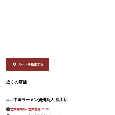
冷えたビールや紹興酒とも相性格別です🍻

※店舗により販
🗓️ 8/14(金)まで 

💰 通常680円 ⇒【540円(税込)】

◆スーラー夏野
「本格中華」
ぜひお試しください！

品は、揚州商
ーラータンメ
皆様のご来店を、中国ラーメン揚州商人 新
イスのリーデ
松戸店スタッフ一同、

ャバン」のカ
心よりお待ちしております。
やミニトマト
の具材をまろ
ルートを検索する
妙なバランスで
近くの店舗
◆大肉（タイ
ン

透明なスープ
中国ラーメン揚州商人 流山店
辛さは、希少
の。流通の不
営業時間外 - 営業開始 11:00
姿を消してい