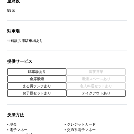
座席数
89席
駐車場
※施設共用駐車場あり
提供サービス
駐車場あり
深夜営業
全席禁煙
喫煙スペースあり
まる得ランチあり
名人料理セットあり
お子様セットあり
テイクアウトあり
決済方法
現金
クレジットカード
電子マネー
交通系電子マネー