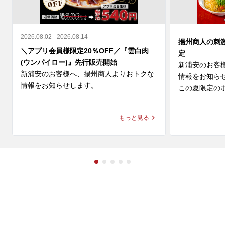
2026.08.02 - 2026.08.14
揚州商人の刺
＼アプリ会員様限定20％OFF／『雲白肉
定
(ウンパイロー)』先行販売開始
新浦安のお客
新浦安のお客様へ、揚州商人よりおトクな
情報をお知らせ
情報をお知らせします。

この夏限定のホ
＼アプリ会員様限定 20%OFF／ 

◆スーラー夏野
もっと見る
9月新登場の『雲白肉(ウンパイロー)』を本
価格：1,280円～
日より先行販売開始🎉

◆大肉（タイ
柔らかな蒸し豚とシャキシャキ豆苗に、

ン

ニンニクが効いた特製甘辛タレが絡む四川
価格：1,280円～
の辛旨な一皿🌶️

冷えたビールや紹興酒とも相性格別です🍻

※店舗により販
🗓️ 8/14(金)まで 

💰 通常680円 ⇒【540円(税込)】
