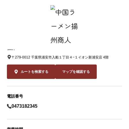
中国ラーメン揚州商人 イオン新浦安店
住所
〒279-0012 千葉県浦安市入船１丁目４−１イオン新浦安店 4階
ルートを検索する
マップを確認する
電話番号
0473182345