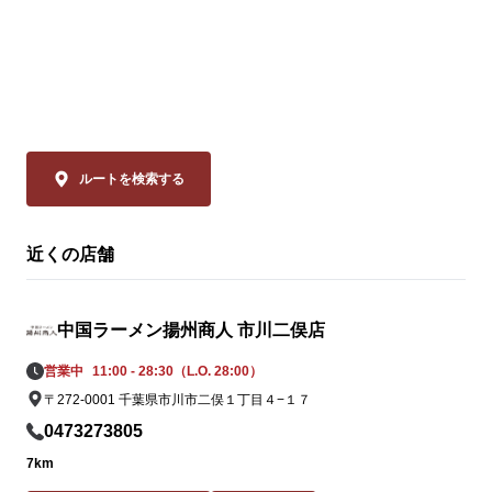
◆スーラー夏野
「本格中華」
ぜひお試しください！

品は、揚州商
ーラータンメ
皆様のご来店を、中国ラーメン揚州商人 イ
イスのリーデ
オン新浦安店スタッフ一同、

ャバン」のカ
心よりお待ちしております。
やミニトマト
の具材をまろ
ルートを検索する
妙なバランスで
近くの店舗
◆大肉（タイ
ン

透明なスープ
中国ラーメン揚州商人 市川二俣店
辛さは、希少
の。流通の不
営業中
11:00 - 28:30（L.O. 28:00）
姿を消してい
〒272-0001 千葉県市川市二俣１丁目４−１７
ながらも「黄
0473273805
この夏だけの期
7km
この夏しか味