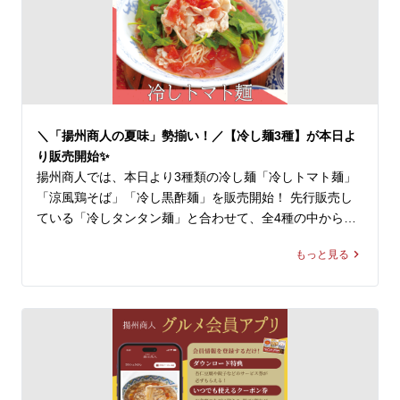
　・ラーメン＋ランチ炒飯

　・ラーメン＋ランチ炒飯・ランチ杏仁

🍜選べるラーメン

定番ラーメン10品からお選びいただけます

　・スーラータンメン

　・タンタン麺

＼「揚州商人の夏味」勢揃い！／【冷し麺3種】が本日よ
　・各種ワンタン麺

り販売開始✨
　・野菜ラーメン等

揚州商人では、本日より3種類の冷し麺「冷しトマト麺」
「涼風鶏そば」「冷し黒酢麺」を販売開始！ 先行販売し
一部店舗で取り扱い中の「週替わりランチ」も同様に延
ている「冷しタンタン麺」と合わせて、全4種の中から、
長！

お好きな冷たい麺商品をお楽しみ頂けます。

揚州商人のおトクなランチセット、

もっと見る
遅めのランチにもぜひご利用ください。

南中野のお客様へ、本日はその中より第1弾として「冷し
トマト麺」をご紹介！

※店舗により販売価格が異なります

※週替わりランチは取扱いの無い店舗もございます

🍅 「冷しトマト麺」 1,220～1,240円(税込)

※平日限定メニューとなります

※店舗により販売価格が異なります

皆様のご来店を、中国ラーメン揚州商人 第二産業南中野