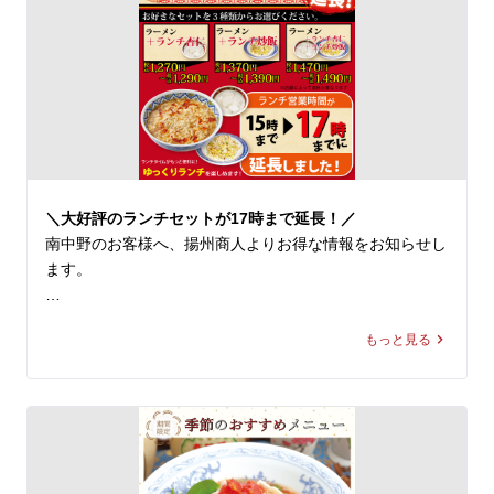
◆『涼風鶏そば』1,170～1,190円(税込)

商人 第二産業南中野店スタッフ一同、心よりお待ちして
※店舗により販売価格が異なります

おります。
スープはあっさりとした塩味で、鶏ひき肉の旨味と野菜の
甘味がベストマッチ！具材には、鶏そぼろや刻んだパプリ
カ、タケノコ、ザーサイ、白髪ネギなどを使用し、多種の
食材が口の中で重層的な旨味と、食感の楽しさを引き立て
ます。

こんもりと盛られた具材をくずしながら、麺・スープと絡
＼大好評のランチセットが17時まで延長！／
めて食べるとお箸が止まらなくなること間違いなし。喉越
南中野のお客様へ、揚州商人よりお得な情報をお知らせし
しもよく、清涼感溢れる一杯は、暑い季節にピッタリで
ます。

す！ 

ラーメンとサイドメニューがおトクな価格で堪能できる、
※当店の冷し麺でお選びいただける麺の種類は【柳麺(細
もっと見る
揚州商人の「まる得ランチセット」。ご好評につき、本日
麺)または低糖質麺(+130円)】の2種類となっております。
より15時までだった販売時間を17時まで延長しました！

また【+250円で大盛り】もできます。

✨まる得ランチセット内容

皆様のご来店を、中国ラーメン揚州商人 第二産業南中野
下記3種類のセットからお選びください

店スタッフ一同、心よりお待ちしております。
　・ラーメン＋ランチ杏仁
