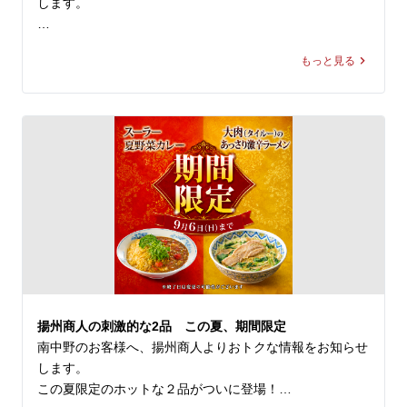
します。

＼アプリ会員様限定 20%OFF／ 

もっと見る
9月新登場の『雲白肉(ウンパイロー)』を本日より先行販
売開始🎉

柔らかな蒸し豚とシャキシャキ豆苗に、

ニンニクが効いた特製甘辛タレが絡む四川の辛旨な一皿🌶️

冷えたビールや紹興酒とも相性格別です🍻

🗓️ 8/14(金)まで 

💰 通常680円 ⇒【540円(税込)】

ぜひお試しください！

皆様のご来店を、中国ラーメン揚州商人 第二産業南中野
揚州商人の刺激的な2品 この夏、期間限定
店スタッフ一同、

南中野のお客様へ、揚州商人よりおトクな情報をお知らせ
心よりお待ちしております。
します。

この夏限定のホットな２品がついに登場！
