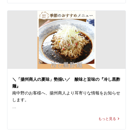
お好みのラーメンに、お好きな麺を選び、お好きなトッピ
「黄金唐辛子」によるもの。流通の不安定さから一時メニ
ングを追加することで、自分だけの1杯をご堪能頂けま
ューから姿を消していましたが、このたび数量限定ながら
す！

も「黄金唐辛子」の確保に成功し、この夏だけの期間限定
で復刻いたします。

本日はそのなかでも好みは分かれますが実は大人気なあい
つ、、

この夏しか味わえない、挑戦的でホットな2品。一度食べ
パクチーをご紹介します。

れば、もう一度食べたくなること間違いなしです！

独特な香りのパクチーは酸味や辛み、こってりとした中華
皆様のご来店を、中国ラーメン揚州商人 第二産業南中野
料理と相性抜群！特にお勧めのパクチートッピングメニュ
店スタッフ一同、心よりお待ちしております。
ーを以下にご紹介します。

＼「揚州商人の夏味」勢揃い／ 酸味と旨味の『冷し黒酢
●スーラータンメン＋パクチー

麺』
言わずもがなコンビ。スーラーの酸味と辛味、旨味に加え
南中野のお客様へ、揚州商人より耳寄りな情報をお知らせ
て、パクチーの爽やかさは相性が抜群です！

します。

●タンタン麺＋パクチー

＼「揚州商人の夏味」勢揃い／

濃厚胡麻スープにパクチーの爽やかな香りが加わると一気
もっと見る
にエスニック感UP！味わいがガラッと変わってクセにな
【冷し麺全４種】が好評販売中！

る美味しさです。
