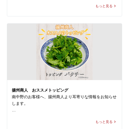
もっと見る
◆スーラー夏野菜カレー

価格：1,280円～1,300円(税込)

◆大肉（タイルー）のあっさり激辛ラーメン

価格：1,280円～1,300円(税込)

※店舗により販売価格が異なります

◆スーラー夏野菜カレー

「本格中華」×「カレー」が融合した本商品は、揚州商人
の看板メニューである「スーラータンメン」の調味料と、
業務用スパイスのリーディングカンパニー「ハウスギャバ
揚州商人 おススメトッピング
ン」のカレースパイスを使用。ゴーヤやミニトマトなどの
南中野のお客様へ、揚州商人より耳寄りな情報をお知らせ
夏野菜、そしてすべての具材をまろやかに包み込む玉子炒
します。

飯が絶妙なバランスで仕上げられた一杯です。

揚州商人では常時10種類の追加のトッピングをご用意して
◆大肉（タイルー）のあっさり激辛ラーメン

もっと見る
おります。

透明なスープからは想像もつかない鮮烈な辛さは、希少な