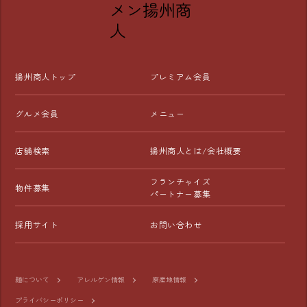
えるクーポンが毎日届きます。

👑 【プレミアム会員】（月額300円）

「揚州商人が大好き！」という方に圧倒的おすすめ！

お食事のたびに、以下の3つの特典が「すべて」使えま
揚州商人トップ
プレミアム会員
す！

【特典①】選べる1品無料

グルメ会員
メニュー
「餃子」や「杏仁豆腐」など、対象メニューからお好きな
1品が無料！

店舗検索
揚州商人とは/会社概要
【特典②】本格前菜が半額

フランチャイズ
物件募集
「よだれ鶏」や「肉焼売」など、こだわりの前菜が半額
パートナー募集
に！

採用サイト
お問い合わせ
【特典③】ドリンク割引

「生ビール」や「角ハイボール」など、指定のドリンクが
お得に楽しめます。

麺について
アレルゲン情報
原産地情報
プライバシーポリシー
■アプリの登録・インストール方法
