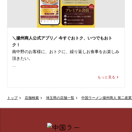
「まだ食べたことがない」という方にこそ、ぜひ体験して
店スタッフ一同、心よりお待ちしております。
いただきたいのがこの一杯。

野菜エキスで酸味の中に甘みを加えたトマトスープに、芳
醇なごま油を回し掛けることで、さっぱりとしつつも奥行
きのある本格中華の風味を際立たせたスープ。そこにサラ
＼揚州商人公式アプリ／ 今すぐおトク、いつでもおト
ダほうれん草の食感と、ジューシーで柔らかな豚肉のコク
ク！
のある旨みが重なり、相性は抜群です！

南中野のお客様に、おトクに、繰り返しお食事をお楽しみ
頂きたい。

さっぱりとしながらも深みのある中華テイストは、食欲が
落ちやすいこれからの季節にもぴったり。揚州商人が誇る
そんな揚州商人の思いがつまった、

夏の自信作「冷しトマト麺」で、爽やかで美味しいひとと
もっと見る
大好評無料配信中の「揚州商人公式アプリ」をご紹介。

きをお過ごしください！

📱 【グルメ会員】（無料）

※当店の冷し麺でお選びいただける麺の種類は【柳麺(細
トップ
店舗検索
埼玉県の店舗一覧
中国ラーメン揚州商人 第二産
ダウンロードするだけで、その日から使える特典が盛りだ
麺)または低糖質麺(+130円)】の2種類となっております。
くさん！

また【+250円で大盛り】もできます。

入会特典： 杏仁豆腐や餃子など、人気メニューのサービ
ス券をプレゼント！

皆様のご来店を、中国ラーメン揚州商人 第二産業南中野
毎日届くクーポン： 餃子（6個）など、お食事のたびに使
店スタッフ一同、心よりお待ちしております。