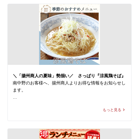
今回はその中より『冷し黒酢麺』をご紹介！

●よだれ鶏＋パクチー

◆『冷し黒酢麺』1,170〜1,190円(税込)

特製ピリ辛タレをまとった柔らかな鶏肉の旨味をパクチー
※店舗により販売価格が異なります

が引き立て、風味がぐっと増して、味わい最高！ビールの
お供にも最強です。

本場中国の黒酢と伝統飲料「酸梅湯（サンメイタン）」を
組み合わせた、酸味と旨味が凝縮された一杯です。スープ
パクチーはおいしさだけでなく、ビタミンをたっぷり含ん
は、真っ黒い見た目とは裏腹に、まろやかな口当たりの酸
だカラダに嬉しい健康ハーブでもあります。身体の元気も
味と程よい甘みがあり、黒酢の豊かな風味とコクが口の中
キレイもキープしたいあなたにオススメです。

に広がります。

白髪ネギ、鶏ひき肉、ザーサイ、2種のパプリカなどの多
＼「揚州商人の夏味」勢揃い／ さっぱり『涼風鶏そば』
パクチストの皆様も、ちょっと冒険してみたい方も、ぜひ
種の食材は、重層的な旨味を引き出し、お箸が進むこと間
南中野のお客様へ、揚州商人よりお得な情報をお知らせし
「追いパク」で爽やかな美味しさをお楽しみください！

違いなし！

ます。

皆様のご来店を、中国ラーメン揚州商人 第二産業南中野
※当店の冷し麺でお選びいただける麺の種類は【柳麺(細
＼「揚州商人の夏味」勢揃い／

店スタッフ一同、心よりお待ちしております。
麺)または低糖質麺(+130円)】の2種類となっております。
もっと見る
また【+250円で大盛り】もできます。

【冷し麺全４種】が好評販売中！

今回はその中より『涼風鶏そば』をご紹介！

酸味と旨味の合わさった中国テイスト溢れる冷し麺、ぜひ
一度ご賞味ください。皆様のご来店を、中国ラーメン揚州