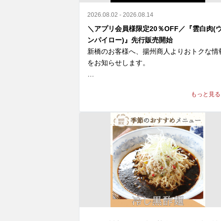
2026.08.02 - 2026.08.14
＼アプリ会員様限定20％OFF／『雲白肉(
ンパイロー)』先行販売開始
新橋のお客様へ、揚州商人よりおトクな情
をお知らせします。

＼アプリ会員様限定 20%OFF／ 

もっと見る
9月新登場の『雲白肉(ウンパイロー)』を
より先行販売開始🎉

柔らかな蒸し豚とシャキシャキ豆苗に、

ニンニクが効いた特製甘辛タレが絡む四川
辛旨な一皿🌶️

冷えたビールや紹興酒とも相性格別です🍻

🗓️ 8/14(金)まで 

💰 通常680円 ⇒【540円(税込)】
