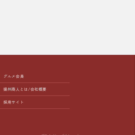
オススメです。

メン等

の皆様も、ちょっと冒険してみた
取り扱い中の「週替わりランチ」
ひ「追いパク」で爽やかな美味し
！

ください！

おトクなランチセット、

チにもぜひご利用ください。

店を、中国ラーメン揚州商人 アネ
ックイン新橋店スタッフ一同、心
り販売価格が異なります

しております。
ランチは取扱いの無い店舗もござ
ニューとなります

グルメ会員
揚州商人とは/会社概要
店を、中国ラーメン揚州商人 アネ
ックイン新橋店スタッフ一同、心
採用サイト
しております。