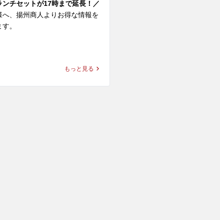
ランチセットが17時まで延長！／
ンメン＋パクチー

様へ、揚州商人よりお得な情報を
なコンビ。スーラーの酸味と辛
す。

加えて、パクチーの爽やかさは相
！

サイドメニューがおトクな価格で
、揚州商人の「まる得ランチセッ
もっと見る
＋パクチー

評につき、本日より15時までだっ
ープにパクチーの爽やかな香りが
17時まで延長しました！

気にエスニック感UP！味わいがガ
ってクセになる美味しさです。

チセット内容

セットからお選びください

パクチー

＋ランチ杏仁

タレをまとった柔らかな鶏肉の旨
＋ランチ炒飯

ーが引き立て、風味がぐっと増し
ン＋ランチ炒飯・ランチ杏仁

最高！ビールのお供にも最強で
メン

10品からお選びいただけます

おいしさだけでなく、ビタミンを
タンメン

んだカラダに嬉しい健康ハーブで
麺

。身体の元気もキレイもキープし
タン麺
