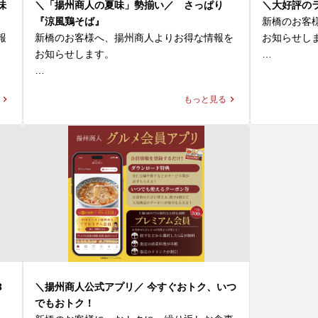
リーディングカンパニー「ハウスギャバン」
味
＼「揚州商人の夏味」勢揃い／ さっぱり
＼大好評の
のカレースパイスを使用。ゴーヤやミニトマ
●スーラータ
『涼風鶏そば』
新橋のお客
ネ
トなどの夏野菜、そしてすべての具材をまろ
言わずもが
報
新橋のお客様へ、揚州商人よりお得な情報を
お知らせしま
やかに包み込む玉子炒飯が絶妙なバランスで
味、旨味に
お知らせします。

仕上げられた一杯です。

性が抜群です
ラーメンと
＼「揚州商人の夏味」勢揃い／

堪能できる
もっと見る
◆大肉（タイルー）のあっさり激辛ラーメン

●タンタン麺
ト」。ご好
透明なスープからは想像もつかない鮮烈な辛
濃厚胡麻ス
【冷し麺全４種】が好評販売中！

た販売時間を
さは、希少な「黄金唐辛子」によるもの。流
加わると一


今回はその中より『涼風鶏そば』をご紹介！

通の不安定さから一時メニューから姿を消し
ラッと変わ
✨まる得ラン
ていましたが、このたび数量限定ながらも
◆『涼風鶏そば』1,170～1,190円(税込)

下記3種類の
「黄金唐辛子」の確保に成功し、この夏だけ
●よだれ鶏＋
※店舗により販売価格が異なります

　・ラーメン
の期間限定で復刻いたします。

特製ピリ辛
　・ラーメン
味をパクチ
メ
スープはあっさりとした塩味で、鶏ひき肉の
　・ラーメ
この夏しか味わえない、挑戦的でホットな2
て、味わい
凝
旨味と野菜の甘味がベストマッチ！具材に
品。一度食べれば、もう一度食べたくなるこ
す。

た
は、鶏そぼろや刻んだパプリカ、タケノコ、
🍜選べるラー
と間違いなしです！

と
ザーサイ、白髪ネギなどを使用し、多種の食
定番ラーメン
パクチーは
ク
材が口の中で重層的な旨味と、食感の楽しさ
　・スーラー
3
＼揚州商人公式アプリ／ 今すぐおトク、いつ
皆様のご来店を、中国ラーメン揚州商人 アネ
たっぷり含
を引き立てます。

　・タンタン
でもおトク！
ックスチェックイン新橋店スタッフ一同、心
もあります
プ
こんもりと盛られた具材をくずしながら、
　・各種ワン