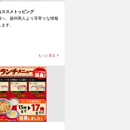
おススメトッピング
様へ、揚州商人より耳寄りな情報
ます。

は常時10種類の追加のトッピング
おります。

ーメンに、お好きな麺を選び、お
もっと見る
ピングを追加することで、自分だ
堪能頂けます！

なかでも好みは分かれますが実は
つ、、

紹介します。

のパクチーは酸味や辛み、こって
華料理と相性抜群！特にお勧めの
ッピングメニューを以下にご紹介