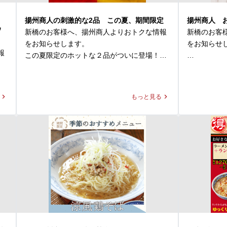
揚州商人の刺激的な2品 この夏、期間限定
揚州商人 
ウ
新橋のお客様へ、揚州商人よりおトクな情報
新橋のお客
をお知らせします。

をお知らせし
報
この夏限定のホットな２品がついに登場！

揚州商人で
◆スーラー夏野菜カレー

をご用意して
価格：1,280円～1,300円(税込)

お好みのラ
もっと見る
本日
好きなトッ
◆大肉（タイルー）のあっさり激辛ラーメン

けの1杯をご
価格：1,280円～1,300円(税込)

本日はその
の
※店舗により販売価格が異なります

大人気なあい
パクチーをご
◆スーラー夏野菜カレー

独特な香り
「本格中華」×「カレー」が融合した本商品
りとした中
は、揚州商人の看板メニューである「スーラ
パクチート
ータンメン」の調味料と、業務用スパイスの
します。
