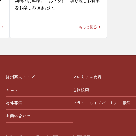
冷
新橋のお客様に、おトクに、繰り返しお食事
よりお待ちしております。
たいあなたに
引
麺・スープと絡めて食べるとお箸が止まらな
　・野菜ラー
」
をお楽しみ頂きたい。

くなること間違いなし。喉越しもよく、清涼
タ
パクチスト
感溢れる一杯は、暑い季節にピッタリです！ 

一部店舗で
き
そんな揚州商人の思いがつまった、

い方も、ぜ
類
も同様に延長
もっと見る
大好評無料配信中の「揚州商人公式アプリ」
さをお楽しみ
の2
※当店の冷し麺でお選びいただける麺の種類
揚州商人の
をご紹介。

大盛
は【柳麺(細麺)または低糖質麺(+130円)】の2
遅めのラン
と
皆様のご来
種類となっております。また【+250円で大盛
📱 【グルメ会員】（無料）

ックスチェ
り】もできます。

※店舗によ
ダウンロードするだけで、その日から使える
よりお待ち
る
※週替わり


特典が盛りだくさん！

ご
皆様のご来店を、中国ラーメン揚州商人 アネ
います

入会特典： 杏仁豆腐や餃子など、人気メニュ
チ
ックスチェックイン新橋店スタッフ一同、心
※平日限定メ
揚州商人トップ
プレミアム会員
ーのサービス券をプレゼント！

待
よりお待ちしております。
、
毎日届くクーポン： 餃子（6個）など、お食
メニュー
店舗検索
皆様のご来
事のたびに使えるクーポンが毎日届きます。

ックスチェ
物件募集
フランチャイズ
パートナー募集
よりお待ち
ト
👑 【プレミアム会員】（月額300円）

「揚州商人が大好き！」という方に圧倒的お
お問い合わせ
中
すすめ！

ダ
お食事のたびに、以下の3つの特典が「すべ
な
て」使えます！
