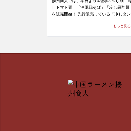
揚州商人では、本日より3種類の冷し麺「
リカなどの多種の食材は、重層的な旨味を
しトマト麺」「涼風鶏そば」「冷し黒酢麺
き出し、お箸が進むこと間違いなし！

を販売開始！ 先行販売している「冷しタン
ン麺」と合わせて、全4種の中から、お好
※当店の冷し麺でお選びいただける麺の種
もっと見る
な冷たい麺商品をお楽しみ頂けます。

は【柳麺(細麺)または低糖質麺(+130円)】
種類となっております。また【+250円で
新橋のお客様へ、本日はその中より第1弾
り】もできます。

して「冷しトマト麺」をご紹介！

酸味と旨味の合わさった中国テイスト溢れ
🍅 「冷しトマト麺」 1,220～1,240円(税込)
冷し麺、ぜひ一度ご賞味ください。皆様の
※店舗により販売価格が異なります

来店を、中国ラーメン揚州商人 アネックス
ェックイン新橋店スタッフ一同、心よりお
「まだ食べたことがない」という方にこそ
ちしております。
ぜひ体験していただきたいのがこの一杯。

野菜エキスで酸味の中に甘みを加えたトマ
スープに、芳醇なごま油を回し掛けること
で、さっぱりとしつつも奥行きのある本格
華の風味を際立たせたスープ。そこにサラ
ほうれん草の食感と、ジューシーで柔らか