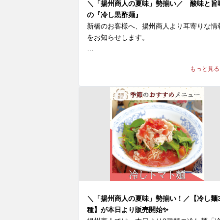
ぜひお試しください！

＼「揚州商人の夏味」勢揃い／ 酸味と旨
の『冷し黒酢麺』
皆様のご来店を、中国ラーメン揚州商人 ア
新橋のお客様へ、揚州商人より耳寄りな情
ックスチェックイン新橋店スタッフ一同、

をお知らせします。

心よりお待ちしております。
＼「揚州商人の夏味」勢揃い／

もっと見る
【冷し麺全４種】が好評販売中！

今回はその中より『冷し黒酢麺』をご紹介！
◆『冷し黒酢麺』1,170〜1,190円(税込)

※店舗により販売価格が異なります

本場中国の黒酢と伝統飲料「酸梅湯（サン
イタン）」を組み合わせた、酸味と旨味が
縮された一杯です。スープは、真っ黒い見
目とは裏腹に、まろやかな口当たりの酸味
程よい甘みがあり、黒酢の豊かな風味とコ
＼「揚州商人の夏味」勢揃い！／【冷し麺
が口の中に広がります。

種】が本日より販売開始✨
白髪ネギ、鶏ひき肉、ザーサイ、2種のパ