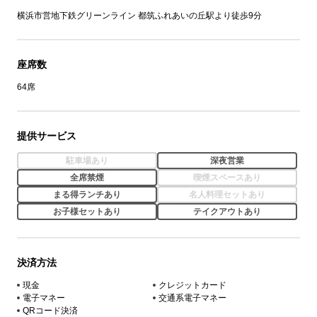
横浜市営地下鉄グリーンライン 都筑ふれあいの丘駅より徒歩9分
座席数
64席
提供サービス
駐車場あり
深夜営業
全席禁煙
喫煙スペースあり
まる得ランチあり
名人料理セットあり
お子様セットあり
テイクアウトあり
決済方法
現金
クレジットカード
電子マネー
交通系電子マネー
QRコード決済