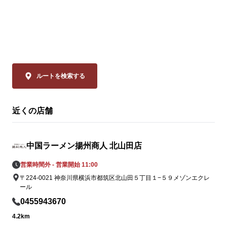
「本格中華」
ぜひお試しください！

品は、揚州商
ーラータンメ
皆様のご来店を、中国ラーメン揚州商人 港
イスのリーデ
北店スタッフ一同、

ャバン」のカ
心よりお待ちしております。
やミニトマト
の具材をまろ
ルートを検索する
妙なバランスで
近くの店舗
◆大肉（タイ
ン

透明なスープ
中国ラーメン揚州商人 北山田店
辛さは、希少
の。流通の不
営業時間外 - 営業開始 11:00
姿を消してい
〒224-0021 神奈川県横浜市都筑区北山田５丁目１−５９メゾンエクレ
ながらも「黄
ール
この夏だけの期
0455943670
この夏しか味
4.2km