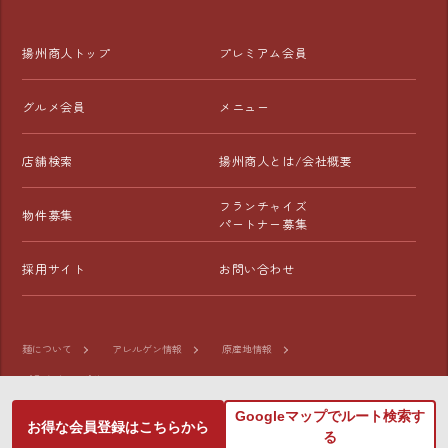
揚州商人トップ
プレミアム会員
グルメ会員
メニュー
店舗検索
揚州商人とは/会社概要
フランチャイズ
物件募集
パートナー募集
採用サイト
お問い合わせ
麺について
アレルゲン情報
原産地情報
プライバシーポリシー
Googleマップでルート検索す
お得な会員登録はこちらから
©2026 Whistle-Miyoshi CO.,LTD. All Rights Reserved.
る