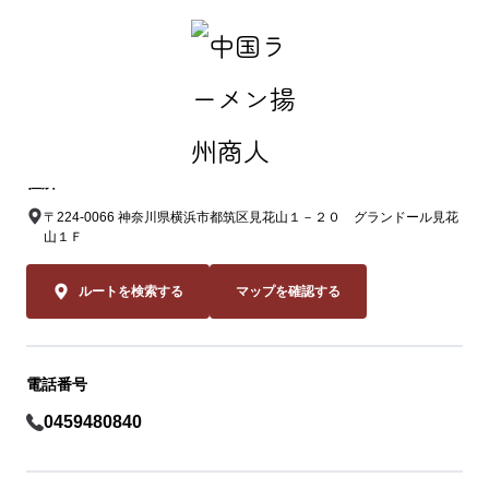
中国ラーメン揚州商人 港北店
住所
〒224-0066 神奈川県横浜市都筑区見花山１－２０ グランドール見花
山１Ｆ
ルートを検索する
マップを確認する
電話番号
0459480840