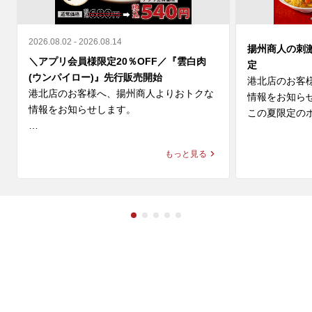
2026.08.02 - 2026.08.14
揚州商人の刺
＼アプリ会員様限定20％OFF／『雲白肉
定
(ウンパイロー)』先行販売開始
港北店のお客
港北店のお客様へ、揚州商人よりおトクな
情報をお知らせ
情報をお知らせします。

この夏限定のホ
＼アプリ会員様限定 20%OFF／ 

◆スーラー夏野
もっと見る
9月新登場の『雲白肉(ウンパイロー)』を本
価格：1,280円～
日より先行販売開始🎉

◆大肉（タイ
柔らかな蒸し豚とシャキシャキ豆苗に、

ン

ニンニクが効いた特製甘辛タレが絡む四川
価格：1,280円～
の辛旨な一皿🌶️

冷えたビールや紹興酒とも相性格別です🍻

※店舗により販
🗓️ 8/14(金)まで 

💰 通常680円 ⇒【540円(税込)】

◆スーラー夏野