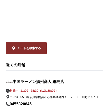
🗓️ 8/14(金)まで 

💰 通常680円 ⇒【540円(税込)】

◆スーラー夏野
「本格中華」
ぜひお試しください！

品は、揚州商
ーラータンメ
皆様のご来店を、中国ラーメン揚州商人 新
イスのリーデ
横浜店スタッフ一同、

ャバン」のカ
心よりお待ちしております。
やミニトマト
の具材をまろ
ルートを検索する
妙なバランスで
近くの店舗
◆大肉（タイ
ン

透明なスープ
中国ラーメン揚州商人 綱島店
辛さは、希少
の。流通の不
営業中
11:00 - 28:30（L.O. 28:00）
姿を消してい
〒223-0053 神奈川県横浜市港北区綱島西１－２－７ 細野ビル１Ｆ
ながらも「黄
0455320845
この夏だけの期