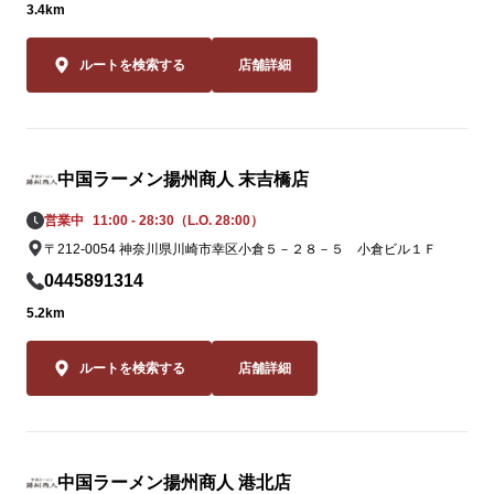
3.4km
この夏しか味
2品。一度食
ルートを検索する
店舗詳細
ること間違いな
皆様のご来店
横浜店スタッ
中国ラーメン揚州商人 末吉橋店
ります。
営業中
11:00 - 28:30（L.O. 28:00）
〒212-0054 神奈川県川崎市幸区小倉５－２８－５ 小倉ビル１Ｆ
0445891314
5.2km
ルートを検索する
店舗詳細
中国ラーメン揚州商人 港北店