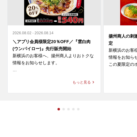
2026.08.02 - 2026.08.14
揚州商人の刺
＼アプリ会員様限定20％OFF／『雲白肉
定
(ウンパイロー)』先行販売開始
新横浜のお客
新横浜のお客様へ、揚州商人よりおトクな
情報をお知らせ
情報をお知らせします。

この夏限定のホ
＼アプリ会員様限定 20%OFF／ 

◆スーラー夏野
もっと見る
9月新登場の『雲白肉(ウンパイロー)』を本
価格：1,280円～
日より先行販売開始🎉

◆大肉（タイ
柔らかな蒸し豚とシャキシャキ豆苗に、

ン

ニンニクが効いた特製甘辛タレが絡む四川
価格：1,280円～
の辛旨な一皿🌶️

冷えたビールや紹興酒とも相性格別です🍻

※店舗により販