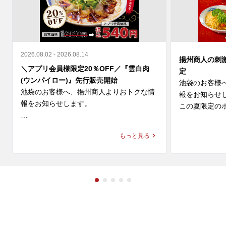
2026.08.02 - 2026.08.14
揚州商人の刺
＼アプリ会員様限定20％OFF／『雲白肉
定
(ウンパイロー)』先行販売開始
池袋のお客様
池袋のお客様へ、揚州商人よりおトクな情
報をお知らせし
報をお知らせします。

この夏限定のホ
＼アプリ会員様限定 20%OFF／ 

◆スーラー夏野
もっと見る
9月新登場の『雲白肉(ウンパイロー)』を本
価格：1,280円～
日より先行販売開始🎉

◆大肉（タイ
柔らかな蒸し豚とシャキシャキ豆苗に、

ン

ニンニクが効いた特製甘辛タレが絡む四川
価格：1,280円～
の辛旨な一皿🌶️

冷えたビールや紹興酒とも相性格別です🍻

※店舗により販