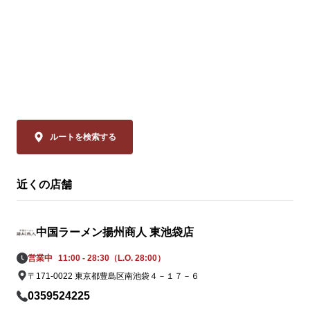
🗓️ 8/14(金)まで 

💰 通常680円 ⇒【540円(税込)】

◆スーラー夏野
「本格中華」
ぜひお試しください！

品は、揚州商
ーラータンメ
皆様のご来店を、中国ラーメン揚州商人 池
イスのリーデ
袋西口店スタッフ一同、

ャバン」のカ
心よりお待ちしております。
やミニトマト
の具材をまろ
ルートを検索する
妙なバランスで
近くの店舗
◆大肉（タイ
ン

透明なスープ
中国ラーメン揚州商人 東池袋店
辛さは、希少
の。流通の不
営業中
11:00 - 28:30（L.O. 28:00）
姿を消してい
〒171-0022 東京都豊島区南池袋４－１７－６
ながらも「黄
0359524225
この夏だけの期