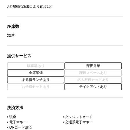
JR池袋駅2a出口より徒歩1分
座席数
23席
提供サービス
駐車場あり
深夜営業
全席禁煙
喫煙スペースあり
まる得ランチあり
名人料理セットあり
お子様セットあり
テイクアウトあり
決済方法
現金
クレジットカード
電子マネー
交通系電子マネー
QRコード決済