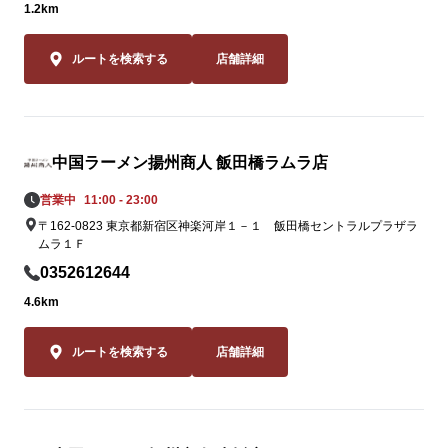
1.2km
この夏しか味
2品。一度食
ルートを検索する
店舗詳細
ること間違いな
皆様のご来店
袋西口店スタ
中国ラーメン揚州商人 飯田橋ラムラ店
おります。
営業中
11:00 - 23:00
〒162-0823 東京都新宿区神楽河岸１－１ 飯田橋セントラルプラザラ
ムラ１Ｆ
0352612644
4.6km
ルートを検索する
店舗詳細