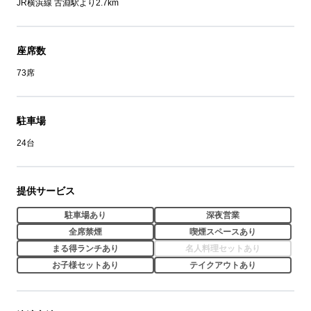
JR横浜線 古淵駅より2.7km
座席数
73席
駐車場
24台
提供サービス
駐車場あり
深夜営業
全席禁煙
喫煙スペースあり
まる得ランチあり
名人料理セットあり
お子様セットあり
テイクアウトあり