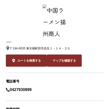
中国ラーメン揚州商人 町田忠生店
住所
〒194-0035 東京都町田市忠生１－１４－２０
ルートを検索する
マップを確認する
電話番号
0427930899