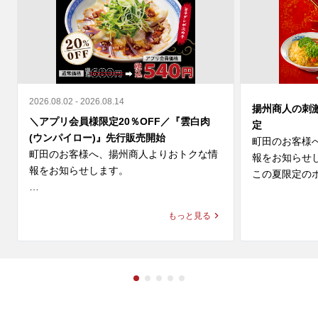
2026.08.02 - 2026.08.14
揚州商人の刺
＼アプリ会員様限定20％OFF／『雲白肉
定
(ウンパイロー)』先行販売開始
町田のお客様
町田のお客様へ、揚州商人よりおトクな情
報をお知らせし
報をお知らせします。

この夏限定のホ
＼アプリ会員様限定 20%OFF／ 

◆スーラー夏野
もっと見る
9月新登場の『雲白肉(ウンパイロー)』を本
価格：1,280円～
日より先行販売開始🎉

◆大肉（タイ
柔らかな蒸し豚とシャキシャキ豆苗に、

ン

ニンニクが効いた特製甘辛タレが絡む四川
価格：1,280円～
の辛旨な一皿🌶️

冷えたビールや紹興酒とも相性格別です🍻
