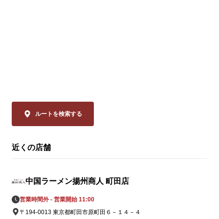
※店舗により販
🗓️ 8/14(金)まで 

💰 通常680円 ⇒【540円(税込)】

◆スーラー夏野
「本格中華」
ぜひお試しください！

品は、揚州商
ーラータンメ
皆様のご来店を、中国ラーメン揚州商人 町
イスのリーデ
田忠生店スタッフ一同、

ャバン」のカ
心よりお待ちしております。
やミニトマト
の具材をまろ
ルートを検索する
妙なバランスで
近くの店舗
◆大肉（タイ
ン

透明なスープ
中国ラーメン揚州商人 町田店
辛さは、希少
の。流通の不
営業時間外 - 営業開始 11:00
姿を消してい
〒194-0013 東京都町田市原町田６－１４－４
ながらも「黄