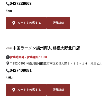
0427239663
この夏だけの期
4km
この夏しか味
2品。一度食
ルートを検索する
店舗詳細
ること間違いな
皆様のご来店
田忠生店スタ
中国ラーメン揚州商人 相模大野北口店
おります。
営業時間外 - 営業開始 11:00
〒252-0303 神奈川県相模原市南区相模大野３－１２－１４ 池田ビル
0427409081
4.9km
ルートを検索する
店舗詳細