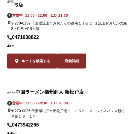
S店
の。流通の不
姿を消してい
営業中
11:00 - 22:00（L.O. 21:30）
ながらも「黄
〒270-0139 千葉県流山市おおたかの森南１丁目２−１流山おおたかの森
この夏だけの期
S・C FLAPS４階
0471938822
この夏しか味
4km
2品。一度食
ること間違いな
ルートを検索する
店舗詳細
皆様のご来店
クロスプラザ
よりお待ちし
中国ラーメン揚州商人 新松戸店
営業中
11:00 - 28:30（L.O. 28:00）
〒270-0035 千葉県松戸市新松戸南１－３５６－２ ジュネパレス新松
戸第１８ １Ｆ
0473942266
8.4km