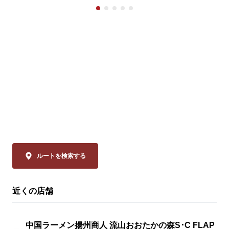
柔らかな蒸し豚とシャキシャキ豆苗に、

ン

ニンニクが効いた特製甘辛タレが絡む四川
価格：1,280円～
の辛旨な一皿🌶️

冷えたビールや紹興酒とも相性格別です🍻

※店舗により販
🗓️ 8/14(金)まで 

💰 通常680円 ⇒【540円(税込)】

◆スーラー夏野
「本格中華」
ぜひお試しください！

品は、揚州商
ーラータンメ
皆様のご来店を、中国ラーメン揚州商人 ア
イスのリーデ
クロスプラザ柏大山台店スタッフ一同、

ャバン」のカ
心よりお待ちしております。
やミニトマト
の具材をまろ
ルートを検索する
妙なバランスで
近くの店舗
◆大肉（タイ
ン

透明なスープ
中国ラーメン揚州商人 流山おおたかの森S･C FLAP
辛さは、希少