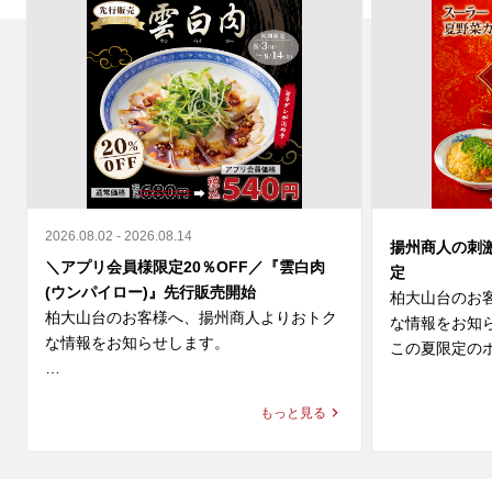
2026.08.02 - 2026.08.14
揚州商人の刺
＼アプリ会員様限定20％OFF／『雲白肉
定
(ウンパイロー)』先行販売開始
柏大山台のお
柏大山台のお客様へ、揚州商人よりおトク
な情報をお知ら
な情報をお知らせします。

この夏限定のホ
＼アプリ会員様限定 20%OFF／ 

◆スーラー夏野
もっと見る
9月新登場の『雲白肉(ウンパイロー)』を本
価格：1,280円～
日より先行販売開始🎉

◆大肉（タイ