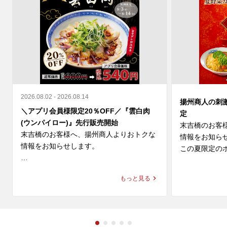
2026.08.02 - 2026.08.14
揚州商人の刺
＼アプリ会員様限定20％OFF／『雲白肉
定
(ウンパイロー)』先行販売開始
末吉橋のお客
末吉橋のお客様へ、揚州商人よりおトクな
情報をお知らせ
情報をお知らせします。

この夏限定のホ
＼アプリ会員様限定 20%OFF／ 

◆スーラー夏野
もっと見る
9月新登場の『雲白肉(ウンパイロー)』を本
価格：1,280円～
日より先行販売開始🎉

◆大肉（タイ
柔らかな蒸し豚とシャキシャキ豆苗に、

ン
