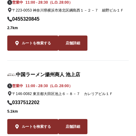
営業中
11:00 - 28:30（L.O. 28:00）
姿を消してい
〒223-0053 神奈川県横浜市港北区綱島西１－２－７ 細野ビル１Ｆ
ながらも「黄
0455320845
この夏だけの期
2.7km
この夏しか味
2品。一度食
ルートを検索する
店舗詳細
ること間違いな
皆様のご来店
吉橋店スタッ
中国ラーメン揚州商人 池上店
ります。
営業中
11:00 - 28:30（L.O. 28:00）
〒146-0082 東京都大田区池上６－８－７ カレリアビル１Ｆ
0337512202
5.1km
ルートを検索する
店舗詳細