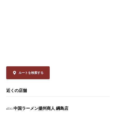
ニンニクが効いた特製甘辛タレが絡む四川
価格：1,280円～
の辛旨な一皿🌶️

冷えたビールや紹興酒とも相性格別です🍻

※店舗により販
🗓️ 8/14(金)まで 

💰 通常680円 ⇒【540円(税込)】

◆スーラー夏野
「本格中華」
ぜひお試しください！

品は、揚州商
ーラータンメ
皆様のご来店を、中国ラーメン揚州商人 末
イスのリーデ
吉橋店スタッフ一同、

ャバン」のカ
心よりお待ちしております。
やミニトマト
の具材をまろ
ルートを検索する
妙なバランスで
近くの店舗
◆大肉（タイ
ン

透明なスープ
中国ラーメン揚州商人 綱島店
辛さは、希少
の。流通の不