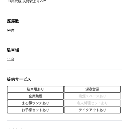
JR南武線 矢向駅より2km
座席数
64席
駐車場
11台
提供サービス
駐車場あり
深夜営業
全席禁煙
喫煙スペースあり
まる得ランチあり
名人料理セットあり
お子様セットあり
テイクアウトあり