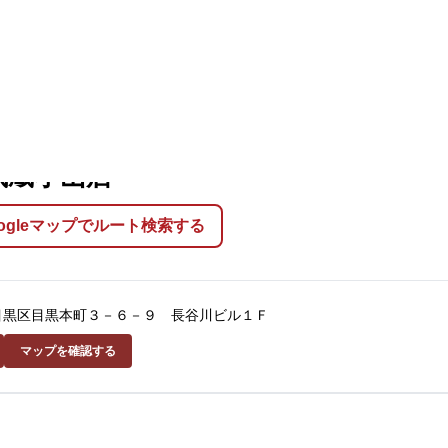
ーメン揚州商人 武蔵小山店
武蔵小山店
oogleマップでルート検索する
東京都目黒区目黒本町３－６－９ 長谷川ビル１Ｆ
マップを確認する