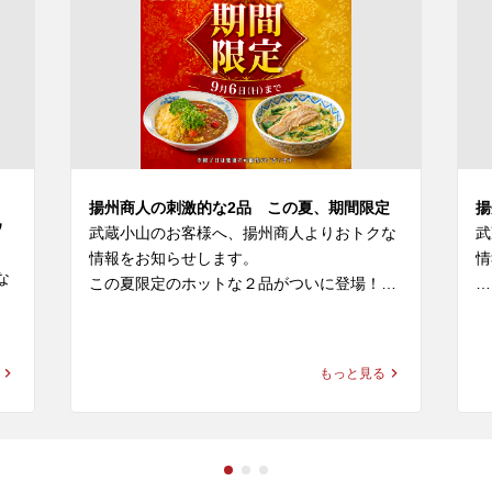
揚州商人の刺激的な2品 この夏、期間限定
揚
ウ
武蔵小山のお客様へ、揚州商人よりおトクな
武
情報をお知らせします。

情
な
この夏限定のホットな２品がついに登場！

揚
◆スーラー夏野菜カレー

を
価格：1,280円～1,300円(税込)

お
もっと見る
本日
好
◆大肉（タイルー）のあっさり激辛ラーメン

け
価格：1,280円～1,300円(税込)

本
の
※店舗により販売価格が異なります

大