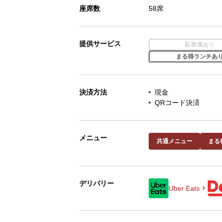
座席数
58席
提供サービス
駐車場あり
まる得ランチあ
決済方法
現金
QRコード決済
メニュー
共通メニュー
まる
デリバリー
Uber Eats