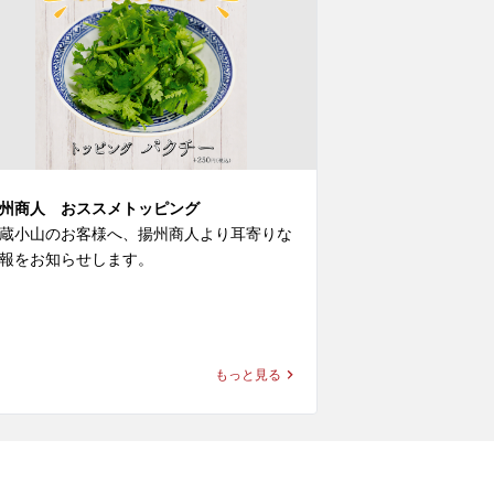
州商人 おススメトッピング
＼「揚州商人の
蔵小山のお客様へ、揚州商人より耳寄りな
の『冷し黒酢麺
報をお知らせします。

武蔵小山のお客
情報をお知らせし
州商人では常時10種類の追加のトッピング
ご用意しております。

＼「揚州商人の夏
好みのラーメンに、お好きな麺を選び、お
もっと見る
きなトッピングを追加することで、自分だ
【冷し麺全４種】
の1杯をご堪能頂けます！

今回はその中より
日はそのなかでも好みは分かれますが実は
◆『冷し黒酢麺』1,1
人気なあいつ、、

※店舗により販売