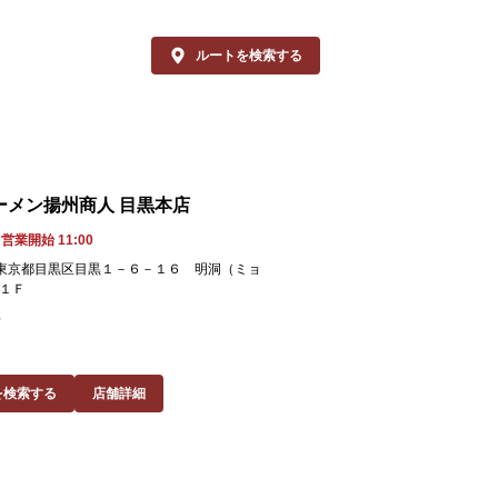
をパクチーが引き立て、風味がぐっと増し
タッフ一同、心
、味わい最高！ビールのお供にも最強で
ルートを検索する
。

クチーはおいしさだけでなく、ビタミンを
っぷり含んだカラダに嬉しい健康ハーブで
あります。身体の元気もキレイもキープし
いあなたにオススメです。

ーメン揚州商人 目黒本店
クチストの皆様も、ちょっと冒険してみた
営業開始 11:00
方も、ぜひ「追いパク」で爽やかな美味し
63 東京都目黒区目黒１－６－１６ 明洞（ミョ
をお楽しみください！

１Ｆ
6
様のご来店を、中国ラーメン揚州商人 武蔵
山店スタッフ一同、心よりお待ちしており
す。
を検索する
店舗詳細