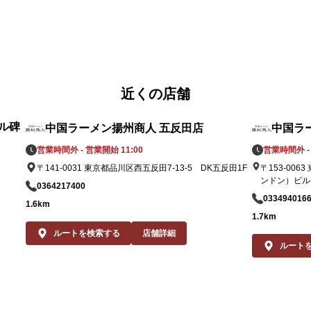
味
この夏しか味わえない、挑戦的でホットな2
て
品。一度食べれば、もう一度食べたくなるこ
す
と間違いなしです！

パ
皆様のご来店を、中国ラーメン揚州商人 武蔵
た
近くの店舗
小山店スタッフ一同、心よりお待ちしており
も
ます。
た
ル碑
中国ラーメン揚州商人 五反田店
中国ラ
パ
営業時間外 - 営業開始 11:00
営業時間外 - 
い
〒141-0031 東京都品川区西五反田7-13-5 DK五反田1F
〒153-00
さ
ンドン）ビル
0364217400
033494016
1.6km
皆
1.7km
小
ルートを検索する
店舗詳細
ま
ルート