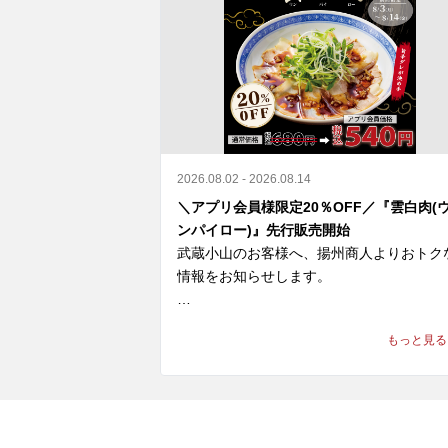
2026.08.02 - 2026.08.14
＼アプリ会員様限定20％OFF／『雲白肉(
ンパイロー)』先行販売開始
武蔵小山のお客様へ、揚州商人よりおトク
情報をお知らせします。

＼アプリ会員様限定 20%OFF／ 

もっと見る
9月新登場の『雲白肉(ウンパイロー)』を
より先行販売開始🎉

柔らかな蒸し豚とシャキシャキ豆苗に、

ニンニクが効いた特製甘辛タレが絡む四川