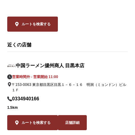
皆様のご来店を、中国ラーメン揚州商人 五
イスのリーデ
反田店スタッフ一同、

ャバン」のカ
心よりお待ちしております。
やミニトマト
の具材をまろ
ルートを検索する
妙なバランスで
近くの店舗
◆大肉（タイ
ン

透明なスープ
中国ラーメン揚州商人 目黒本店
辛さは、希少
の。流通の不
営業時間外 - 営業開始 11:00
姿を消してい
〒153-0063 東京都目黒区目黒１－６－１６ 明洞（ミョンドン）ビル
ながらも「黄
１Ｆ
この夏だけの期
0334940166
この夏しか味
1.5km
2品。一度食
ること間違いな
ルートを検索する
店舗詳細