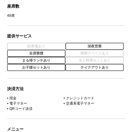
座席数
49席
提供サービス
駐車場あり
深夜営業
全席禁煙
喫煙スペースあり
まる得ランチあり
名人料理セットあり
お子様セットあり
テイクアウトあり
決済方法
現金
クレジットカード
電子マネー
交通系電子マネー
QRコード決済
メニュー