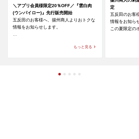
揚州商人の刺
＼アプリ会員様限定20％OFF／『雲白肉
定
(ウンパイロー)』先行販売開始
五反田のお客
五反田のお客様へ、揚州商人よりおトクな
情報をお知らせ
情報をお知らせします。

この夏限定のホ
＼アプリ会員様限定 20%OFF／ 

◆スーラー夏野
もっと見る
9月新登場の『雲白肉(ウンパイロー)』を本
価格：1,280円～
日より先行販売開始🎉

◆大肉（タイ
柔らかな蒸し豚とシャキシャキ豆苗に、

ン

ニンニクが効いた特製甘辛タレが絡む四川
価格：1,280円～
の辛旨な一皿🌶️

冷えたビールや紹興酒とも相性格別です🍻

※店舗により販
🗓️ 8/14(金)まで 

💰 通常680円 ⇒【540円(税込)】

◆スーラー夏野
「本格中華」
ぜひお試しください！

品は、揚州商
ーラータンメ