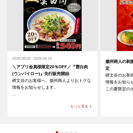
2026.08.02 - 2026.08.14
揚州商人の刺
＼アプリ会員様限定20％OFF／『雲白肉
定
(ウンパイロー)』先行販売開始
碑文谷のお客
碑文谷のお客様へ、揚州商人よりおトクな
情報をお知らせ
情報をお知らせします。

この夏限定のホ
＼アプリ会員様限定 20%OFF／ 

◆スーラー夏野
もっと見る
9月新登場の『雲白肉(ウンパイロー)』を本
価格：1,280円～
日より先行販売開始🎉

◆大肉（タイ
柔らかな蒸し豚とシャキシャキ豆苗に、

ン
