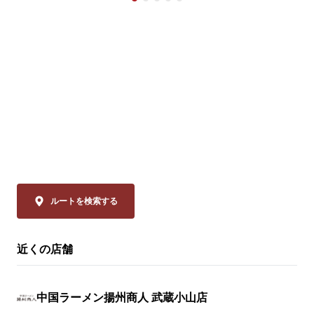
ニンニクが効いた特製甘辛タレが絡む四川
価格：1,280円～
の辛旨な一皿🌶️

冷えたビールや紹興酒とも相性格別です🍻

※店舗により販
🗓️ 8/14(金)まで 

💰 通常680円 ⇒【540円(税込)】

◆スーラー夏野
「本格中華」
ぜひお試しください！

品は、揚州商
ーラータンメ
皆様のご来店を、中国ラーメン揚州商人 イ
イスのリーデ
オンスタイル碑文谷店スタッフ一同、

ャバン」のカ
心よりお待ちしております。
やミニトマト
の具材をまろ
ルートを検索する
妙なバランスで
近くの店舗
◆大肉（タイ
ン

透明なスープ
中国ラーメン揚州商人 武蔵小山店
辛さは、希少