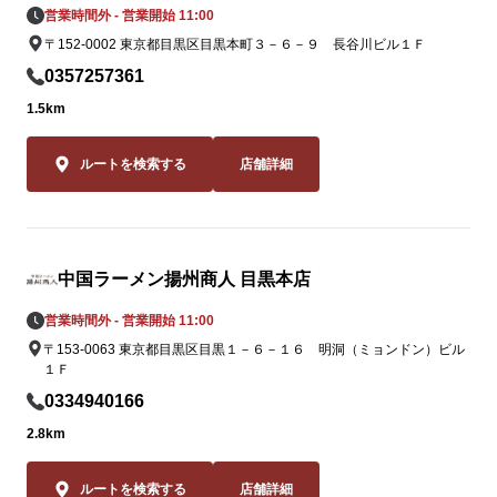
の。流通の不
営業時間外 - 営業開始 11:00
姿を消してい
〒152-0002 東京都目黒区目黒本町３－６－９ 長谷川ビル１Ｆ
ながらも「黄
0357257361
この夏だけの期
1.5km
この夏しか味
2品。一度食
ルートを検索する
店舗詳細
ること間違いな
皆様のご来店
オンスタイル
中国ラーメン揚州商人 目黒本店
りお待ちして
営業時間外 - 営業開始 11:00
〒153-0063 東京都目黒区目黒１－６－１６ 明洞（ミョンドン）ビル
１Ｆ
0334940166
2.8km
ルートを検索する
店舗詳細