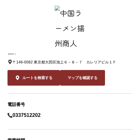
中国ラーメン揚州商人 池上店
住所
〒146-0082 東京都大田区池上６－８－７ カレリアビル１Ｆ
ルートを検索する
マップを確認する
電話番号
0337512202