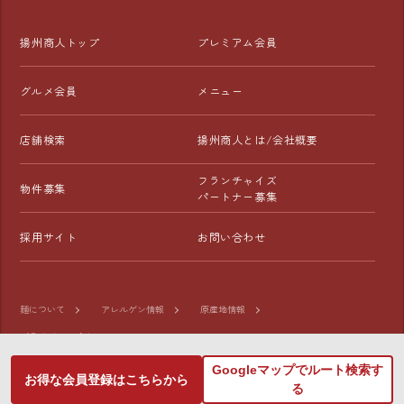
揚州商人トップ
プレミアム会員
グルメ会員
メニュー
店舗検索
揚州商人とは/会社概要
フランチャイズ
物件募集
パートナー募集
採用サイト
お問い合わせ
麺について
アレルゲン情報
原産地情報
プライバシーポリシー
Googleマップでルート検索す
お得な会員登録はこちらから
©2026 Whistle-Miyoshi CO.,LTD. All Rights Reserved.
る