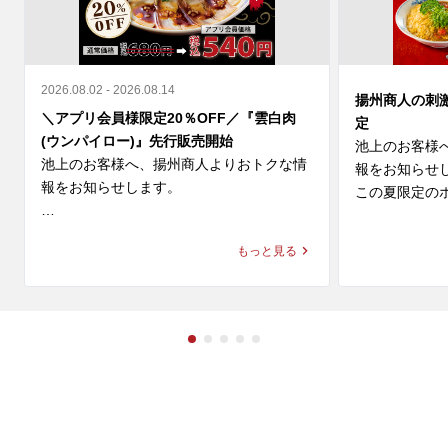
2026.08.02 - 2026.08.14
揚州商人の刺
＼アプリ会員様限定20％OFF／『雲白肉
定
(ウンパイロー)』先行販売開始
池上のお客様
池上のお客様へ、揚州商人よりおトクな情
報をお知らせし
報をお知らせします。

この夏限定のホ
＼アプリ会員様限定 20%OFF／ 

◆スーラー夏野
もっと見る
9月新登場の『雲白肉(ウンパイロー)』を本
価格：1,280円～
日より先行販売開始🎉

◆大肉（タイ
柔らかな蒸し豚とシャキシャキ豆苗に、

ン

ニンニクが効いた特製甘辛タレが絡む四川
価格：1,280円～
の辛旨な一皿🌶️

冷えたビールや紹興酒とも相性格別です🍻

※店舗により販
🗓️ 8/14(金)まで 
