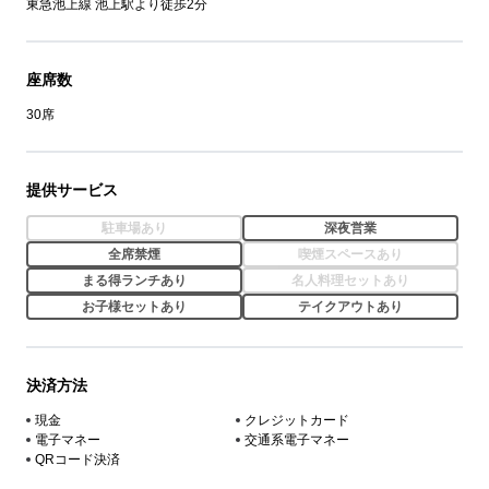
東急池上線 池上駅より徒歩2分
座席数
30席
提供サービス
駐車場あり
深夜営業
全席禁煙
喫煙スペースあり
まる得ランチあり
名人料理セットあり
お子様セットあり
テイクアウトあり
決済方法
現金
クレジットカード
電子マネー
交通系電子マネー
QRコード決済