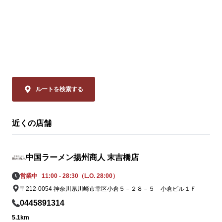
💰 通常680円 ⇒【540円(税込)】

◆スーラー夏野
「本格中華」
ぜひお試しください！

品は、揚州商
ーラータンメ
皆様のご来店を、中国ラーメン揚州商人 池
イスのリーデ
上店スタッフ一同、

ャバン」のカ
心よりお待ちしております。
やミニトマト
の具材をまろ
ルートを検索する
妙なバランスで
近くの店舗
◆大肉（タイ
ン

透明なスープ
中国ラーメン揚州商人 末吉橋店
辛さは、希少
の。流通の不
営業中
11:00 - 28:30（L.O. 28:00）
姿を消してい
〒212-0054 神奈川県川崎市幸区小倉５－２８－５ 小倉ビル１Ｆ
ながらも「黄
0445891314
この夏だけの期
5.1km