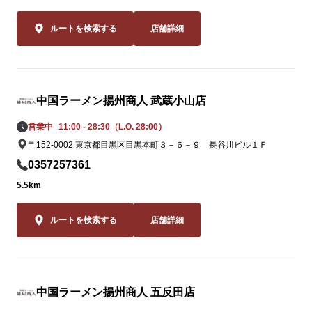
この夏しか味
2品。一度食
ルートを検索する
店舗詳細
ること間違いな
皆様のご来店
上店スタッフ
中国ラーメン揚州商人 武蔵小山店
ます。
営業中
11:00 - 28:30（L.O. 28:00）
〒152-0002 東京都目黒区目黒本町３－６－９ 長谷川ビル１Ｆ
0357257361
5.5km
ルートを検索する
店舗詳細
中国ラーメン揚州商人 五反田店